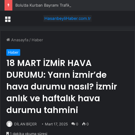
Bolu’da Kurban Bayramı Trafik Yoğunluğu Artıyor
Menü
Anasayfa
/
Haber
Haber
18 MART İZMİR HAVA
DURUMU: Yarın İzmir’de
hava durumu nasıl? İzmir
anlık ve haftalık hava
durumu tahmini
DİLAN BİÇER
Mart 17, 2025
0
0
1 dakika okuma süresi