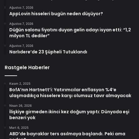
Ağustos 7, 2026
AppLovin hisseleri bugün neden düşüyor?
Ağustos 7, 2026
Düğün salonu fiyatını duyan gelin adayı isyan etti: “1,2
milyon TL dediler”
Ağustos 7, 2026
Narlıdere’de 23 Şüpheli Tutuklandı
Rastgele Haberler
Kasım 2, 2025
BofA’nın Hartnett’i: Yatırımcılar enflasyon %4’e
ulaşmadıkça hisselere karşı olumsuz tavır almayacak
Nisan 26, 2026
İlişkiye girmeden ikinci kez doğum yaptı: Dünyada eşi
benzeri yok
Mart 6, 2025
ABD’de bayraklar ters asılmaya başlandı. Peki ama