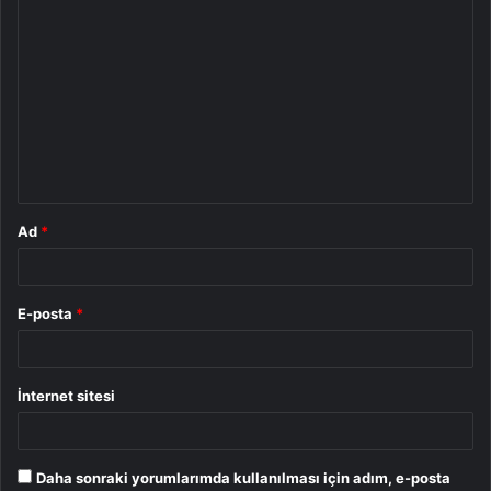
Y
o
r
u
m
*
Ad
*
E-posta
*
İnternet sitesi
Daha sonraki yorumlarımda kullanılması için adım, e-posta