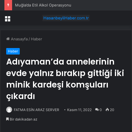
Muğla’da Etil Alkol Operasyonu
Menü
Anasayfa
/
Haber
Haber
Adıyaman’da annelerinin
evde yalnız bırakıp gittiği iki
minik kardeşi komşuları
çıkardı
FATMA ESİN ARAZ SERVER
Kasım 11, 2022
0
20
Bir dakikadan az