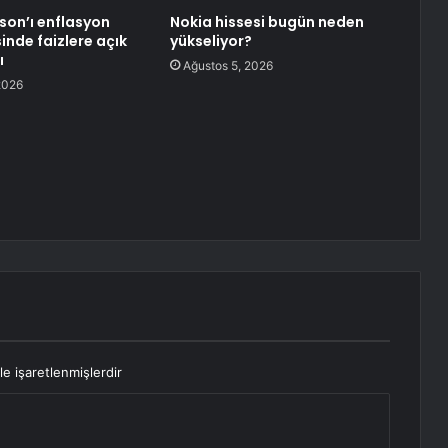
lson’ı enflasyon
Nokia hissesi bugün neden
nde faizlere açık
yükseliyor?
ı
Ağustos 5, 2026
2026
le işaretlenmişlerdir