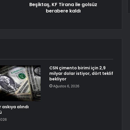
Beşiktaş, KF Tirana ile golsüz
berabere kaldı
CSN çimento birimi için 2,9
milyar dolar istiyor, dört teklif
bekliyor
Ağustos 6, 2026
 askıya alındı
ü
2026