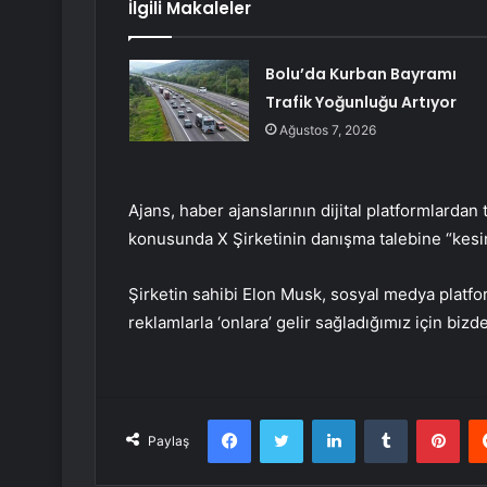
İlgili Makaleler
Bolu’da Kurban Bayramı
Trafik Yoğunluğu Artıyor
Ağustos 7, 2026
Ajans, haber ajanslarının dijital platformlardan
konusunda X Şirketinin danışma talebine “kesin b
Şirketin sahibi Elon Musk, sosyal medya platfo
reklamlarla ‘onlara’ gelir sağladığımız için bizde
Facebook
Twitter
LinkedIn
Tumblr
Pint
Paylaş