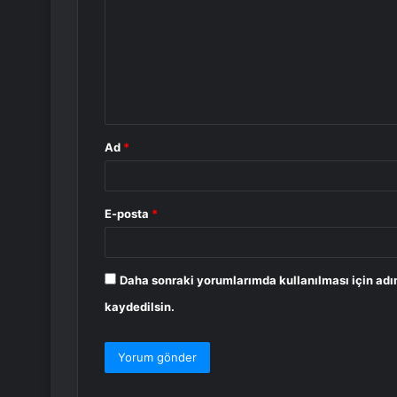
r
u
m
*
Ad
*
E-posta
*
Daha sonraki yorumlarımda kullanılması için adı
kaydedilsin.