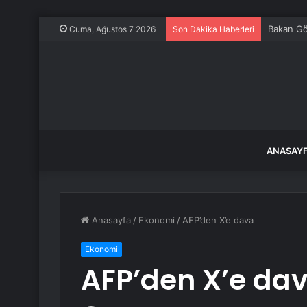
Bakan Gök
Cuma, Ağustos 7 2026
Son Dakika Haberleri
ANASAY
Anasayfa
/
Ekonomi
/
AFP’den X’e dava
Ekonomi
AFP’den X’e da