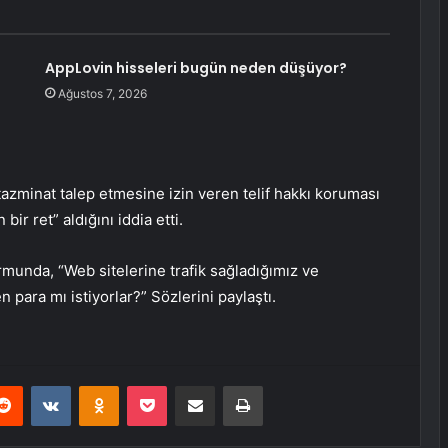
AppLovin hisseleri bugün neden düşüyor?
Ağustos 7, 2026
 tazminat talep etmesine izin veren telif hakkı koruması
ir ret” aldığını iddia etti.
rmunda, “Web sitelerine trafik sağladığımız ve
n para mı istiyorlar?” Sözlerini paylaştı.
erest
Reddit
VKontakte
Odnoklassniki
Pocket
E-Posta ile paylaş
Yazdır