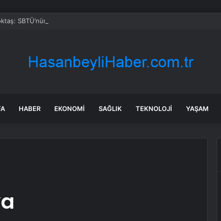
taş: SBTÜ’nün Başarıları Gurur Verici
FA
HABER
EKONOMI
SAĞLIK
TEKNOLOJI
YAŞAM
va