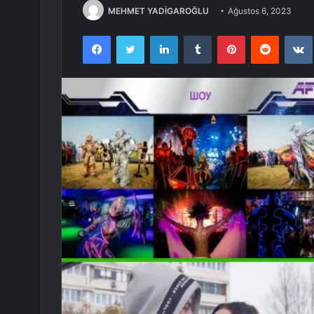
MEHMET YADİGAROĞLU
Ağustos 6, 2023
Facebook
Twitter
LinkedIn
Tumblr
Pinterest
Reddit