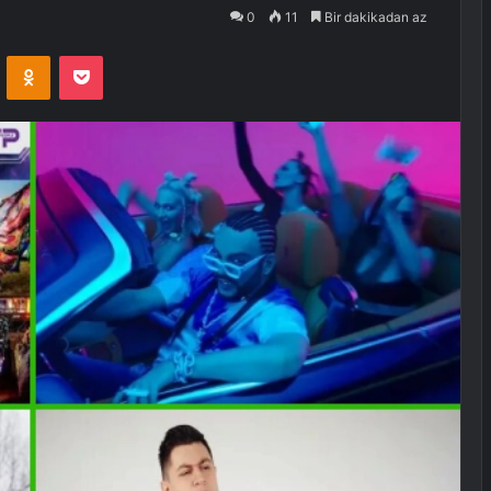
0
11
Bir dakikadan az
VKontakte
Odnoklassniki
Pocket