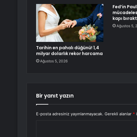
Fed’in Pau
mücadelesi
kapı bırakt
Ağustos 5, 
Tarihin en pahalı düğünü! 1,4
milyar dolarlık rekor harcama
Ağustos 5, 2026
Bir yanıt yazın
E-posta adresiniz yayınlanmayacak.
Gerekli alanlar
*
i
Y
o