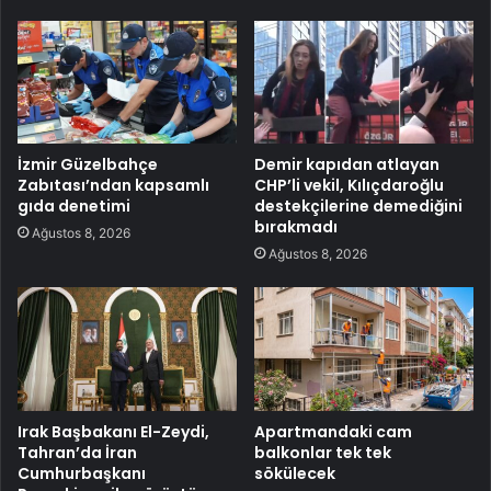
İzmir Güzelbahçe
Demir kapıdan atlayan
Zabıtası’ndan kapsamlı
CHP’li vekil, Kılıçdaroğlu
gıda denetimi
destekçilerine demediğini
bırakmadı
Ağustos 8, 2026
Ağustos 8, 2026
Irak Başbakanı El-Zeydi,
Apartmandaki cam
Tahran’da İran
balkonlar tek tek
Cumhurbaşkanı
sökülecek