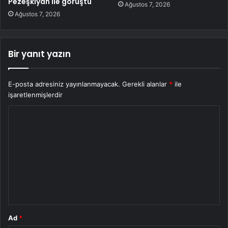
Pezeşkiyan ile görüştü
Ağustos 7, 2026
Ağustos 7, 2026
Bir yanıt yazın
E-posta adresiniz yayınlanmayacak.
Gerekli alanlar
*
ile
işaretlenmişlerdir
Y
o
r
u
m
*
Ad
*