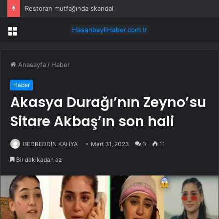
Restoran mutfağında skandal görüntü! Hamuru böyle hazırladılar
Menü
Anasayfa
/
Haber
Haber
Akasya Durağı’nın Zeyno’su
Sitare Akbaş’ın son hali
BEDREDDİN KAHYA
Mart 31, 2023
0
11
Bir dakikadan az