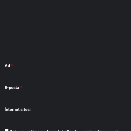
Y
o
r
u
m
*
Ad
*
E-posta
*
İnternet sitesi