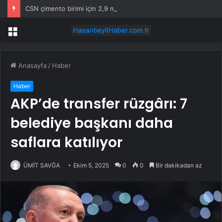
CSN çimento birimi için 2,9 milyar dolar istiyor, dört teklif bekliyor
Menü
Anasayfa
/
Haber
Haber
AKP’de transfer rüzgârı: 7
belediye başkanı daha
saflara katılıyor
ÜMİT SAVĞA
Ekim 5, 2025
0
0
Bir dakikadan az