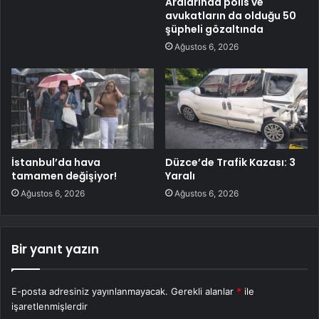
Aralarında polis ve
avukatların da olduğu 50
şüpheli gözaltında
Ağustos 6, 2026
İstanbul’da hava
Düzce’de Trafik Kazası: 3
tamamen değişiyor!
Yaralı
Ağustos 6, 2026
Ağustos 6, 2026
Bir yanıt yazın
E-posta adresiniz yayınlanmayacak.
Gerekli alanlar
*
ile
işaretlenmişlerdir