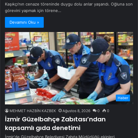
Kaşıkçı’nın cenaze töreninde duygu dolu anlar yaşandı. Oğluna son
görevini yapmak için törene…
Devamını Oku »
Haber
MEHMET HAZBİN KAZBEK
Ağustos 8, 2026
0
0
İzmir Güzelbahçe Zabıtası’ndan
kapsamlı gıda denetimi
İzmir'de Güzelbahçe Belediyesi Zabıta Müdürlüğü ekipleri,