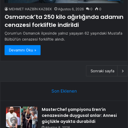
MEHMET HAZBİN KAZBEK
Ağustos 6, 2026
0
0
Osmancık’ta 250 kilo ağırlığında adamın
cenazesi forkliftle indirildi
Çorum'un Osmancık ilçesinde yalnız yaşayan 62 yaşındaki Mustafa
Bülbül'ün cenazesi forkliftle alındı.
Devamını Oku »
Sonraki sayfa
Son Eklenen
MasterChef şampiyonu Eren’in
cenazesinde duygusal anlar: Annesi
güçlükle ayakta durabildi
Ağustos 8, 2026