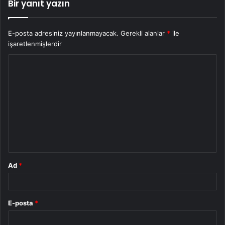
Bir yanıt yazın
E-posta adresiniz yayınlanmayacak.
Gerekli alanlar
*
ile
işaretlenmişlerdir
Y
o
r
u
m
*
Ad
*
E-posta
*