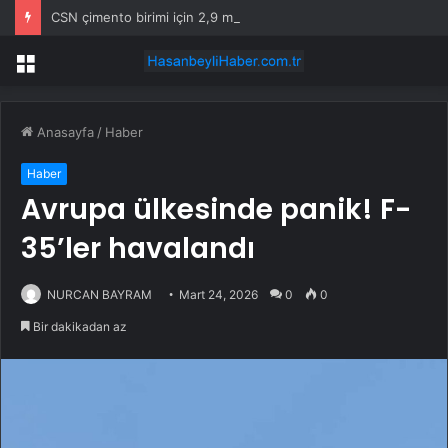
CSN çimento birimi için 2,9 milyar dolar istiyor, dört teklif bekliyor
Menü
Anasayfa
/
Haber
Haber
Avrupa ülkesinde panik! F-
35’ler havalandı
NURCAN BAYRAM
Mart 24, 2026
0
0
Bir dakikadan az