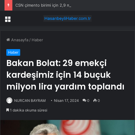
CSN çimento birimi için 2,9 milyar dolar istiyor, dört teklif bekliyor
Menü
Anasayfa
/
Haber
Haber
Bakan Bolat: 29 emekçi
kardeşimiz için 14 buçuk
milyon lira yardım toplandı
NURCAN BAYRAM
Nisan 17, 2024
0
0
1 dakika okuma süresi