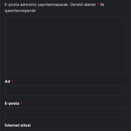
E-posta adresiniz yayınlanmayacak.
Gerekli alanlar
*
ile
işaretlenmişlerdir
Y
o
r
u
m
*
Ad
*
E-posta
*
İnternet sitesi