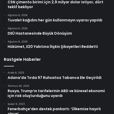
CSN çimento birimi için 2,9 milyar dolar istiyor, dört
teklif bekliyor
Ağustos 6, 2026
Tuvalet kağıdını her gün kullanmayın uyarısı yapıldı
Ağustos 6, 2026
DEÜ Hastanesinde Büyük Dönüşüm
Ağustos 6, 2026
Hükümet, E20 Yakıtına İlişkin Şikayetleri Reddetti
Rastgele Haberler
Aralık 8, 2025
Adana’da Tırda 97 Ruhsatsız Tabanca Ele Geçirildi
Temmuz 26, 2025
Rusya, Trump’ın tarifelerinin ABD ve küresel ekonomi
için risk oluşturduğunu uyardı
Şubat 9, 2023
Fenerbahçe’den destek pankartı: ‘Ülkemize hayırlı
olsun’