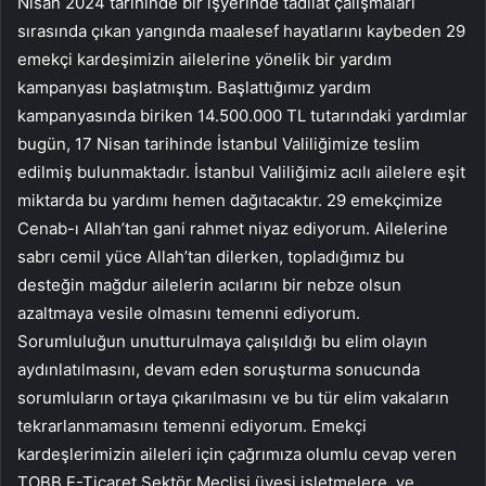
Nisan 2024 tarihinde bir işyerinde tadilat çalışmaları
sırasında çıkan yangında maalesef hayatlarını kaybeden 29
emekçi kardeşimizin ailelerine yönelik bir yardım
kampanyası başlatmıştım. Başlattığımız yardım
kampanyasında biriken 14.500.000 TL tutarındaki yardımlar
bugün, 17 Nisan tarihinde İstanbul Valiliğimize teslim
edilmiş bulunmaktadır. İstanbul Valiliğimiz acılı ailelere eşit
miktarda bu yardımı hemen dağıtacaktır. 29 emekçimize
Cenab-ı Allah’tan gani rahmet niyaz ediyorum. Ailelerine
sabrı cemil yüce Allah’tan dilerken, topladığımız bu
desteğin mağdur ailelerin acılarını bir nebze olsun
azaltmaya vesile olmasını temenni ediyorum.
Sorumluluğun unutturulmaya çalışıldığı bu elim olayın
aydınlatılmasını, devam eden soruşturma sonucunda
sorumluların ortaya çıkarılmasını ve bu tür elim vakaların
tekrarlanmamasını temenni ediyorum. Emekçi
kardeşlerimizin aileleri için çağrımıza olumlu cevap veren
TOBB E-Ticaret Sektör Meclisi üyesi işletmelere, ve