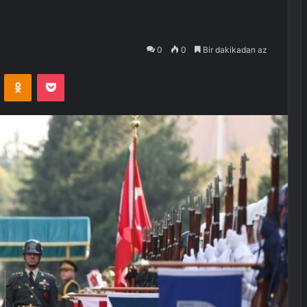
0
0
Bir dakikadan az
VKontakte
Odnoklassniki
Pocket