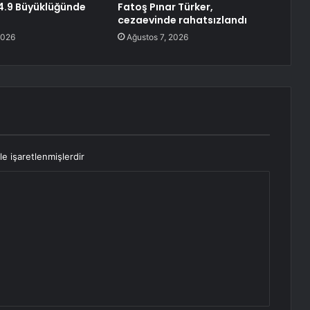
4.9 Büyüklüğünde
Fatoş Pınar Türker,
cezaevinde rahatsızlandı
2026
Ağustos 7, 2026
le işaretlenmişlerdir