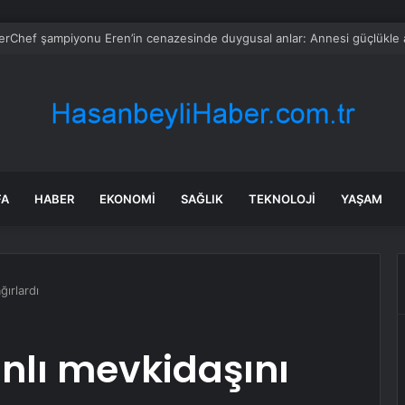
 tadilat yapan çift, gizli bölmede deste deste para buldu
FA
HABER
EKONOMI
SAĞLIK
TEKNOLOJI
YAŞAM
ğırlardı
anlı mevkidaşını