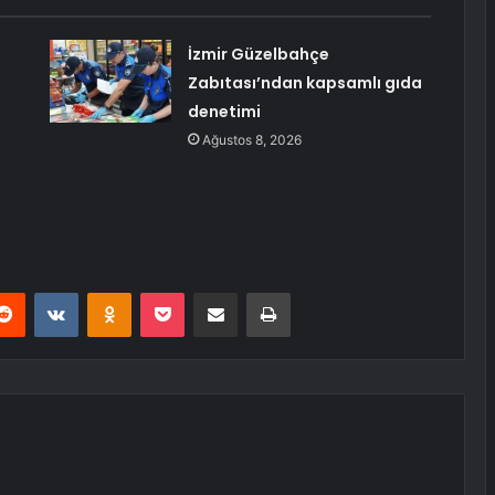
İzmir Güzelbahçe
Zabıtası’ndan kapsamlı gıda
denetimi
Ağustos 8, 2026
erest
Reddit
VKontakte
Odnoklassniki
Pocket
E-Posta ile paylaş
Yazdır