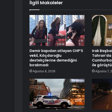
İlgili Makaleler
Demir kapıdan atlayan CHP’li
Irak Başba
vekil, Kılıçdaroğlu
Tahran’da 
destekçilerine demediğini
Cumhurbaş
bırakmadı
ile görüştü
Ağustos 8, 2026
Ağustos 7, 