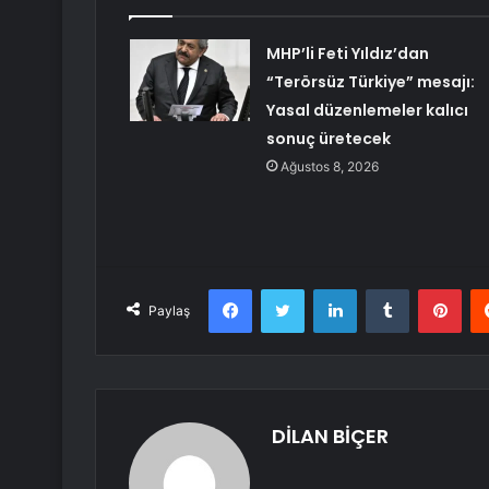
MHP’li Feti Yıldız’dan
“Terörsüz Türkiye” mesajı:
Yasal düzenlemeler kalıcı
sonuç üretecek
Ağustos 8, 2026
Facebook
Twitter
LinkedIn
Tumblr
Pint
Paylaş
DİLAN BİÇER