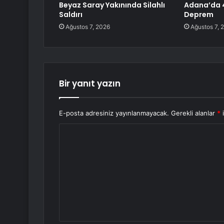
Beyaz Saray Yakınında Silahlı
Adana’da 
Saldırı
Deprem
Ağustos 7, 2026
Ağustos 7, 
Bir yanıt yazın
E-posta adresiniz yayınlanmayacak.
Gerekli alanlar
*
i
Y
o
r
u
m
*