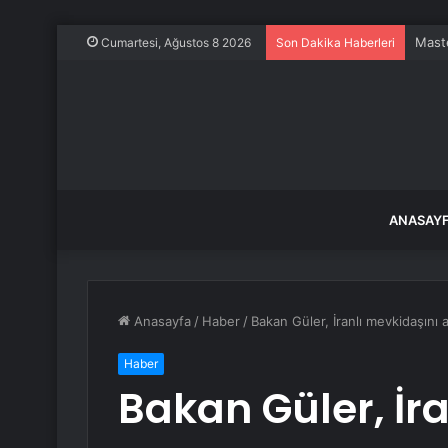
Evine
Cumartesi, Ağustos 8 2026
Son Dakika Haberleri
ANASAY
Anasayfa
/
Haber
/
Bakan Güler, İranlı mevkidaşını a
Haber
Bakan Güler, İr