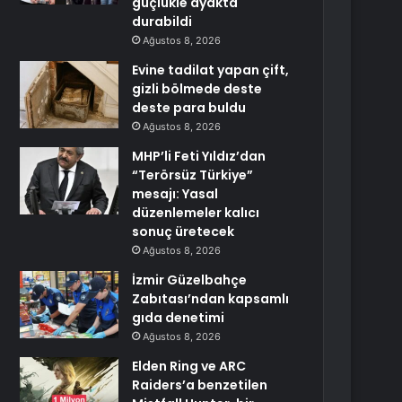
güçlükle ayakta
durabildi
Ağustos 8, 2026
Evine tadilat yapan çift,
gizli bölmede deste
deste para buldu
Ağustos 8, 2026
MHP’li Feti Yıldız’dan
“Terörsüz Türkiye”
mesajı: Yasal
düzenlemeler kalıcı
sonuç üretecek
Ağustos 8, 2026
İzmir Güzelbahçe
Zabıtası’ndan kapsamlı
gıda denetimi
Ağustos 8, 2026
Elden Ring ve ARC
Raiders’a benzetilen