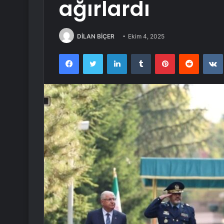
ağırlardı
DİLAN BİÇER
Ekim 4, 2025
Facebook
Twitter
LinkedIn
Tumblr
Pinterest
Reddit