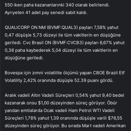
550 iken paha kazananlarınki 340 olarak belirlendi.
Ayrıyeten 41 adet pay senedi sabit kaldı.
QUALICORP ON NM (BVMF:
QUAL3
) payları 7,58% yahut
0,47 düşüşle 5,73 düzeyi ile tüm vakitlerin en düşüğüne
geriledi. Cvc Brasil ON (BVMF:
CVCB3
) payları 6,67% yahut
0,36 paha kaybederek 5,04 düzeyi ile tüm vakitlerin en
düşüğüne geriledi.
Bovespa için zımni volatilite ölçümü yapan
CBOE Brazil Etf
Volatility
2,42% oranında düşüşle 52.39 puanı gördü.
Aralık vadeli Altın Vadeli Süreçleri 0,54% yahut 9,40 bedel
kazanarak onsu $1,00 düzeyinden süreç görüyor. Öbür
yandan emtialarda Ocak vadeli Ham Petrol WTI Vadeli
Süreçleri 1,78% yahut 1,39 oranında düşüşle varili $76,55
düzeyinden süreç görüyor. Bu sırada Mart vadeli Amerikan