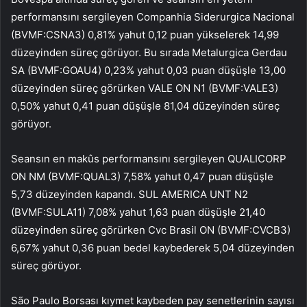
performansını sergileyen Companhia Siderurgica Nacional
(BVMF:
CSNA3
) 0,81% yahut 0,12 puan yükselerek 14,99
düzeyinden süreç görüyor. Bu sırada Metalurgica Gerdau
SA (BVMF:
GOAU4
) 0,23% yahut 0,03 puan düşüşle 13,00
düzeyinden süreç görürken
VALE ON N1
(BVMF:
VALE3
)
0,50% yahut 0,41 puan düşüşle 81,04 düzeyinden süreç
görüyor.
Seansın en makûs performansını sergileyen
QUALICORP
ON NM
(BVMF:
QUAL3
) 7,58% yahut 0,47 puan düşüşle
5,73 düzeyinden kapandı.
SUL AMERICA UNT N2
(BVMF:
SULA11
) 7,08% yahut 1,63 puan düşüşle 21,40
düzeyinden süreç görürken
Cvc Brasil ON
(BVMF:
CVCB3
)
6,67% yahut 0,36 puan bedel kaybederek 5,04 düzeyinden
süreç görüyor.
São Paulo Borsası kıymet kaybeden pay senetlerinin sayısı