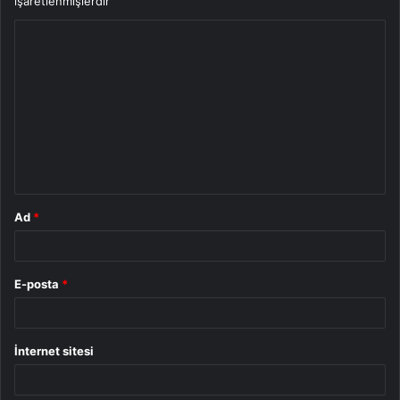
işaretlenmişlerdir
Y
o
r
u
m
*
Ad
*
E-posta
*
İnternet sitesi