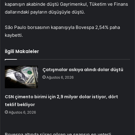
kapanışın akabinde düştü
Gayrimenkul
,
Tüketim
ve
Finans
dallarındaki payların düşüşüyle düştü.
São Paulo borsasının kapanışıyla
Bovespa
2,54% paha
kaybetti.
İlgili Makaleler
Çatışmalar askıya alındı dolar düştü
Ağustos 6, 2026
CSN çimento birimi için 2,9 milyar dolar istiyor, dört
teklif bekliyor
Ağustos 6, 2026
Bovespa
altında süreç gören ve seansın en yeterli