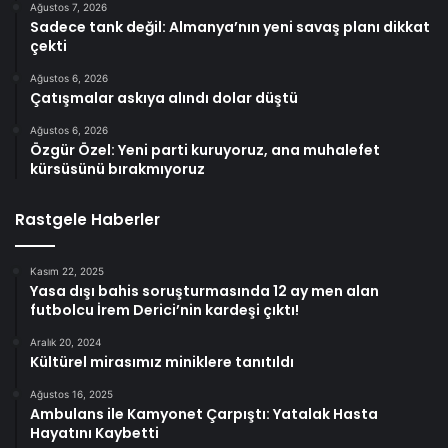
Ağustos 7, 2026
Sadece tank değil: Almanya’nın yeni savaş planı dikkat
çekti
Ağustos 6, 2026
Çatışmalar askıya alındı dolar düştü
Ağustos 6, 2026
Özgür Özel: Yeni parti kuruyoruz, ana muhalefet
kürsüsünü bırakmıyoruz
Rastgele Haberler
Kasım 22, 2025
Yasa dışı bahis soruşturmasında 12 ay men alan
futbolcu İrem Derici’nin kardeşi çıktı!
Aralık 20, 2024
Kültürel mirasımız miniklere tanıtıldı
Ağustos 16, 2025
Ambulans ile Kamyonet Çarpıştı: Yatalak Hasta
Hayatını Kaybetti