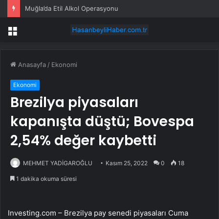
Muğla’da Etil Alkol Operasyonu
Menü
Anasayfa
/
Ekonomi
Ekonomi
Brezilya piyasaları
kapanışta düştü; Bovespa
2,54% değer kaybetti
MEHMET YADİGAROĞLU
Kasım 25, 2022
0
18
1 dakika okuma süresi
Investing.com – Brezilya pay senedi piyasaları Cuma