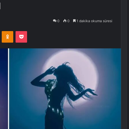
u
0
0
1 dakika okuma süresi
VKontakte
Odnoklassniki
Pocket