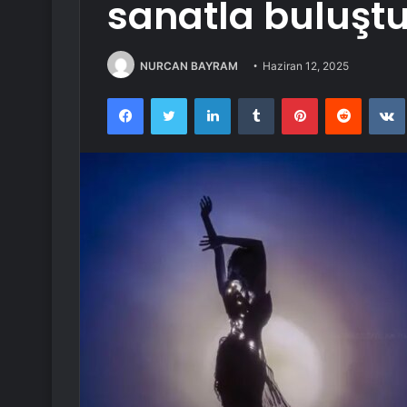
sanatla buluşt
NURCAN BAYRAM
Haziran 12, 2025
Facebook
Twitter
LinkedIn
Tumblr
Pinterest
Reddit