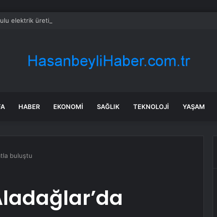
rulu elektrik üretim kapasitesi 4 milyar kilovatı aştı
FA
HABER
EKONOMI
SAĞLIK
TEKNOLOJI
YAŞAM
tla buluştu
Aladağlar’da