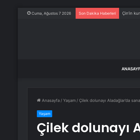
Çin’in ku
Cuma, Ağustos 7 2026
Son Dakika Haberleri
ANASAY
Anasayfa
/
Yaşam
/
Çilek dolunayı Aladağlar’da sana
Yaşam
Çilek dolunayı 