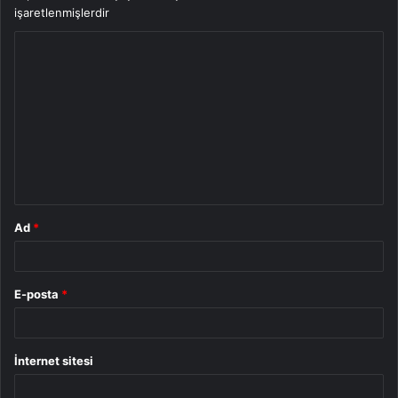
işaretlenmişlerdir
Y
o
r
u
m
*
Ad
*
E-posta
*
İnternet sitesi