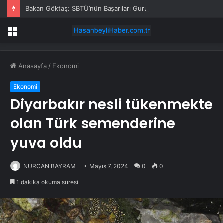
Bakan Göktaş: SBTÜ’nün Başarıları Gurur Verici
Menü
Anasayfa
/
Ekonomi
Ekonomi
Diyarbakır nesli tükenmekte
olan Türk semenderine
yuva oldu
NURCAN BAYRAM
Mayıs 7, 2024
0
0
1 dakika okuma süresi