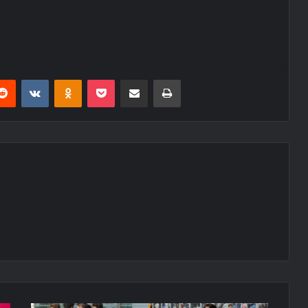
erest
Reddit
VKontakte
Odnoklassniki
Pocket
E-Posta ile paylaş
Yazdır