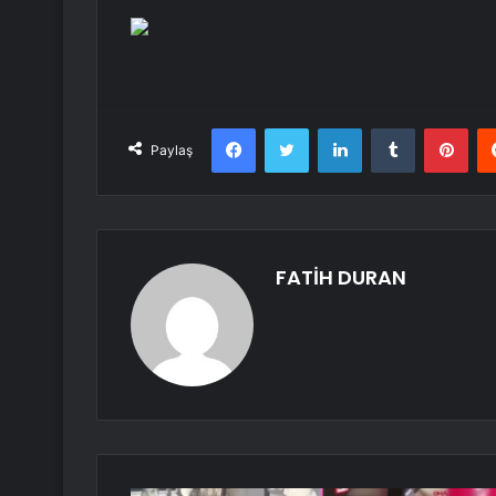
Facebook
Twitter
LinkedIn
Tumblr
Pint
Paylaş
FATİH DURAN