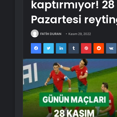
kaptırmıyor! 28
Pazartesi reyti
FATİH DURAN
Kasım 29, 2022
Facebook
Twitter
LinkedIn
Tumblr
Pinterest
Reddit