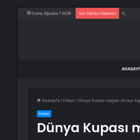
Narlıdere
Cuma, Ağustos 7 2026
Son Dakika Haberleri
ANASAY
Anasayfa
/
Haber
/
Dünya Kupası maçları zirveyi ka
Haber
Dünya Kupası ma