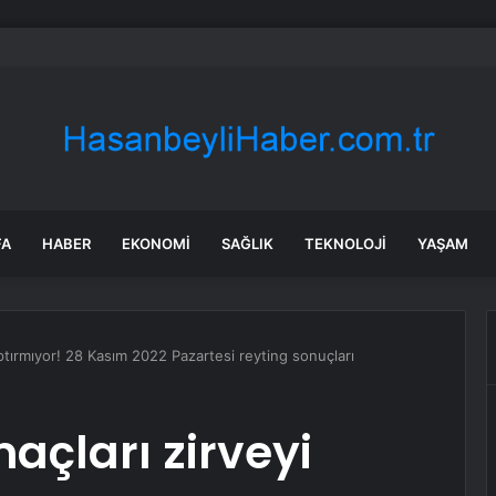
’de 23 Şüpheli Tutuklandı
FA
HABER
EKONOMI
SAĞLIK
TEKNOLOJI
YAŞAM
ptırmıyor! 28 Kasım 2022 Pazartesi reyting sonuçları
çları zirveyi