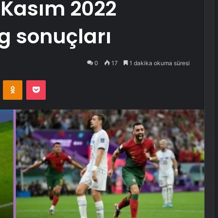
 Kasım 2022
ng sonuçları
0
17
1 dakika okuma süresi
VKontakte
Odnoklassniki
Pocket