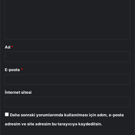
r
u
m
*
Ad
*
E-posta
*
İnternet sitesi
Daha sonraki yorumlarımda kullanılması için adım, e-posta
adresim ve site adresim bu tarayıcıya kaydedilsin.