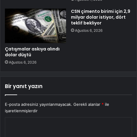
CSN çimento birimi için 2,9
milyar dolar istiyor, dört
teklif bekliyor
Ağustos 6, 2026
Çatışmalar askıya alındı
dolar düştü
Ağustos 6, 2026
Bir yanıt yazın
E-posta adresiniz yayınlanmayacak.
Gerekli alanlar
*
ile
işaretlenmişlerdir
Y
o