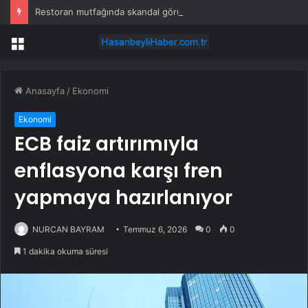
Restoran mutfağında skandal görüntü! Hamuru böyle hazırladılar
Menü
Anasayfa
/
Ekonomi
Ekonomi
ECB faiz artırımıyla
enflasyona karşı fren
yapmaya hazırlanıyor
NURCAN BAYRAM
Temmuz 6, 2026
0
0
1 dakika okuma süresi