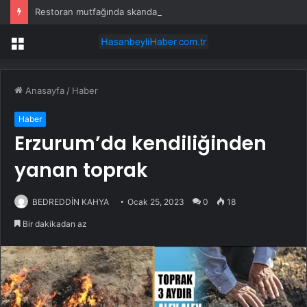
Restoran mutfağında skandal görüntü! Hamuru böyle hazırladılar
Menü
Anasayfa
/
Haber
Haber
Erzurum’da kendiliğinden
yanan toprak
BEDREDDİN KAHYA
Ocak 25, 2023
0
18
Bir dakikadan az