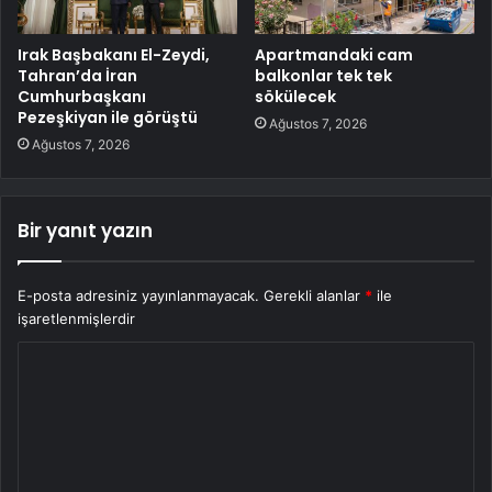
Irak Başbakanı El-Zeydi,
Apartmandaki cam
Tahran’da İran
balkonlar tek tek
Cumhurbaşkanı
sökülecek
Pezeşkiyan ile görüştü
Ağustos 7, 2026
Ağustos 7, 2026
Bir yanıt yazın
E-posta adresiniz yayınlanmayacak.
Gerekli alanlar
*
ile
işaretlenmişlerdir
Y
o
r
u
m