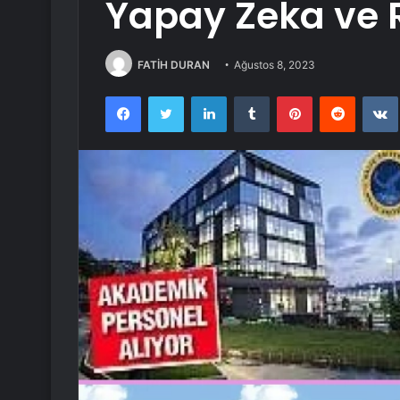
Yapay Zeka ve 
FATİH DURAN
Ağustos 8, 2023
Facebook
Twitter
LinkedIn
Tumblr
Pinterest
Reddit