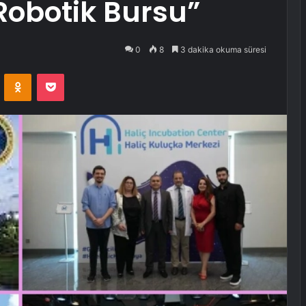
Robotik Bursu”
0
8
3 dakika okuma süresi
VKontakte
Odnoklassniki
Pocket