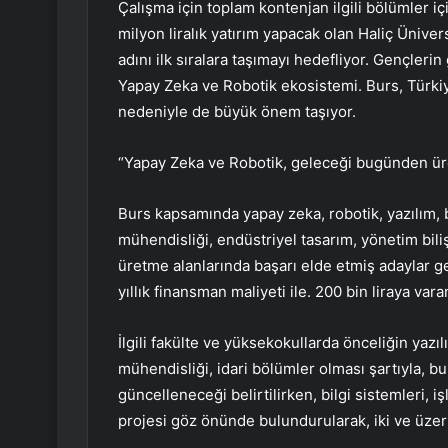
Çalışma için toplam kontenjan ilgili bölümler i
milyon liralık yatırım yapacak olan Haliç Ünivers
adını ilk sıralara taşımayı hedefliyor. Gençleri
Yapay Zeka ve Robotik ekosistemi. Burs, Türki
nedeniyle de büyük önem taşıyor.
“Yapay Zeka ve Robotik, geleceği bugünden üre
Burs kapsamında yapay zeka, robotik, yazılım, b
mühendisliği, endüstriyel tasarım, yönetim biliş
üretme alanlarında başarı elde etmiş adaylar gel
yıllık finansman maliyeti ile. 200 bin liraya va
İlgili fakülte ve yüksekokullarda önceliğin yazıl
mühendisliği, idari bölümler olması şartıyla, bu
güncelleneceği belirtilirken, bilgi sistemleri, i
projesi göz önünde bulundurularak, iki ve üzeri