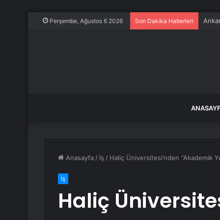
Ankar
Perşembe, Ağustos 6 2026
Son Dakika Haberleri
ANASAY
Anasayfa
/
İş
/
Haliç Üniversitesi’nden “Akademik 
İş
Haliç Üniversit