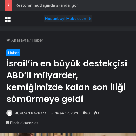
Restoran mutfağında skandal görüntü! Hamuru böyle hazırladılar
Menü
Anasayfa
/
Haber
Haber
İsrail’in en büyük destekçisi
ABD’li milyarder,
kemiğimizde kalan son iliği
sömürmeye geldi
NURCAN BAYRAM
Nisan 17, 2026
0
0
Bir dakikadan az