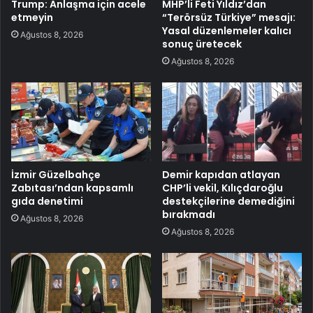
Trump: Anlaşma için acele
MHP’li Feti Yıldız’dan
etmeyin
“Terörsüz Türkiye” mesajı:
Yasal düzenlemeler kalıcı
Ağustos 8, 2026
sonuç üretecek
Ağustos 8, 2026
İzmir Güzelbahçe
Demir kapıdan atlayan
Zabıtası’ndan kapsamlı
CHP’li vekil, Kılıçdaroğlu
gıda denetimi
destekçilerine demediğini
bırakmadı
Ağustos 8, 2026
Ağustos 8, 2026