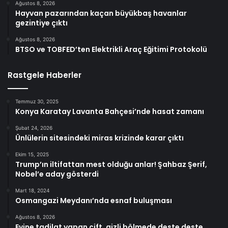
Ağustos 8, 2026
Hayvan pazarından kaçan büyükbaş havanlar
gezintiye çıktı
Ağustos 8, 2026
BTSO ve TOBFED’ten Elektrikli Araç Eğitimi Protokolü
Rastgele Haberler
Temmuz 30, 2025
Konya Karatay Lavanta Bahçesi’nde hasat zamanı
Şubat 24, 2026
Ünlülerin sitesindeki miras krizinde karar çıktı
Ekim 15, 2025
Trump’ın iltifattan mest olduğu anlar! Şahbaz Şerif,
Nobel’e aday gösterdi
Mart 18, 2024
Osmangazi Meydanı’nda esnaf buluşması
Ağustos 8, 2026
Evine tadilat yapan çift, gizli bölmede deste deste