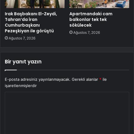
Irak Başbakanı El-Zeydi,
Apartmandaki cam
Tahran’da İran
balkonlar tek tek
Cumhurbaşkanı
sökülecek
Pezeşkiyan ile görüştü
Ağustos 7, 2026
Ağustos 7, 2026
Bir yanıt yazın
E-posta adresiniz yayınlanmayacak.
Gerekli alanlar
*
ile
işaretlenmişlerdir
Y
o
r
u
m