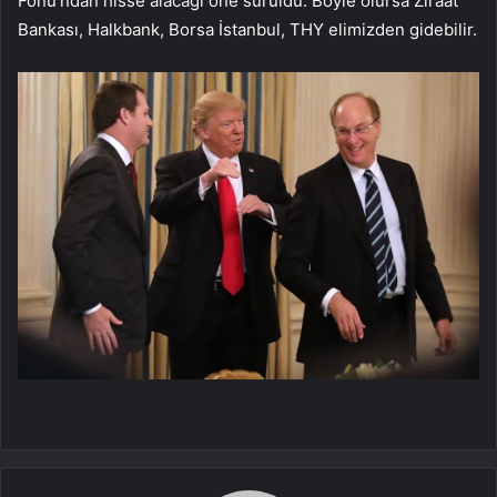
Fonu’ndan hisse alacağı öne sürüldü. Böyle olursa Ziraat
Bankası, Halkbank, Borsa İstanbul, THY elimizden gidebilir.