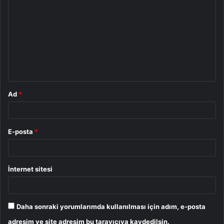
o
r
u
m
*
Ad
*
E-posta
*
İnternet sitesi
Daha sonraki yorumlarımda kullanılması için adım, e-posta
adresim ve site adresim bu tarayıcıya kaydedilsin.