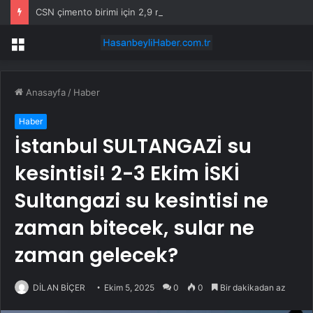
CSN çimento birimi için 2,9 milyar dolar istiyor, dört teklif bekliyor
Menü
Anasayfa
/
Haber
Haber
İstanbul SULTANGAZİ su
kesintisi! 2-3 Ekim İSKİ
Sultangazi su kesintisi ne
zaman bitecek, sular ne
zaman gelecek?
DİLAN BİÇER
Ekim 5, 2025
0
0
Bir dakikadan az