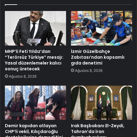
MHP’li Feti Yıldız’dan
İzmir Güzelbahçe
“Terörsüz Türkiye” mesajı:
Zabıtası’ndan kapsamlı
Yasal düzenlemeler kalıcı
gıda denetimi
sonuç üretecek
Ağustos 8, 2026
Ağustos 8, 2026
Demir kapıdan atlayan
Irak Başbakanı El-Zeydi,
CHP’li vekil, Kılıçdaroğlu
Tahran’da İran