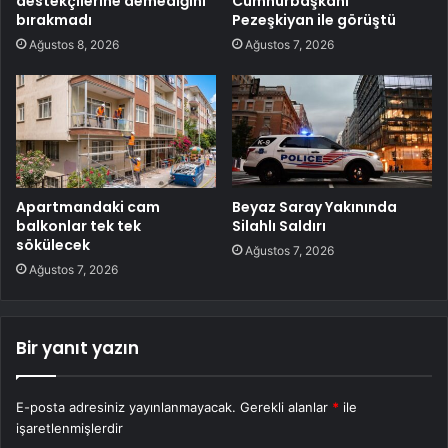
destekçilerine demediğini
Cumhurbaşkanı
bırakmadı
Pezeşkiyan ile görüştü
Ağustos 8, 2026
Ağustos 7, 2026
Apartmandaki cam
Beyaz Saray Yakınında
balkonlar tek tek
Silahlı Saldırı
sökülecek
Ağustos 7, 2026
Ağustos 7, 2026
Bir yanıt yazın
E-posta adresiniz yayınlanmayacak.
Gerekli alanlar
*
ile
işaretlenmişlerdir