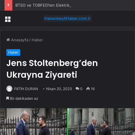
BTSO ve TOBFED’ten Elektrikli Araç Eğitimi Protokolü
Menü
Anasayfa
/
Haber
Haber
Jens Stoltenberg’den
Ukrayna Ziyareti
FATİH DURAN
Nisan 20, 2023
0
16
Bir dakikadan az