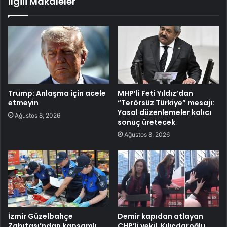
İlgili Makaleler
Trump: Anlaşma için acele
MHP’li Feti Yıldız’dan
etmeyin
“Terörsüz Türkiye” mesajı:
Yasal düzenlemeler kalıcı
Ağustos 8, 2026
sonuç üretecek
Ağustos 8, 2026
İzmir Güzelbahçe
Demir kapıdan atlayan
Zabıtası’ndan kapsamlı
CHP’li vekil, Kılıçdaroğlu