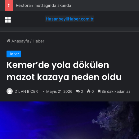
Restoran mutfağında skandal görüntü! Hamuru böyle hazırladılar
Menü
Anasayfa
/
Haber
Haber
Kemer’de yola dökülen
mazot kazaya neden oldu
DİLAN BİÇER
Mayıs 21, 2026
0
0
Bir dakikadan az