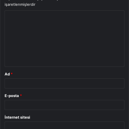
işaretlenmişlerdir
Y
o
r
u
m
*
Ad
*
E-posta
*
İnternet sitesi