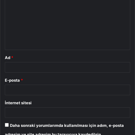
o
r
u
m
*
Ad
*
E-posta
*
İnternet sitesi
Daha sonraki yorumlarımda kullanılması için adım, e-posta
adresim ve site adresim bu tarayıcıya kaydedilsin.