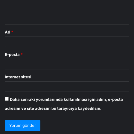
m
*
Ad
*
E-posta
*
İnternet sitesi
Daha sonraki yorumlarımda kullanılması için adım, e-posta
adresim ve site adresim bu tarayıcıya kaydedilsin.