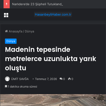
Narlıdere’de 23 Şüpheli Tutuklandı
Menü
Anasayfa
/
Dünya
Dünya
Madenin tepesinde
metrelerce uzunlukta yarık
oluştu
ÜMİT SAVĞA
Temmuz 7, 2026
0
0
1 dakika okuma süresi