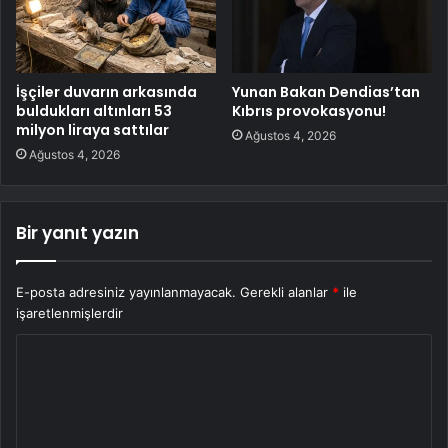
İşçiler duvarın arkasında
Yunan Bakan Dendias’tan
buldukları altınları 53
Kıbrıs provokasyonu!
milyon liraya sattılar
Ağustos 4, 2026
Ağustos 4, 2026
Bir yanıt yazın
E-posta adresiniz yayınlanmayacak.
Gerekli alanlar
*
ile
işaretlenmişlerdir
Y
o
r
u