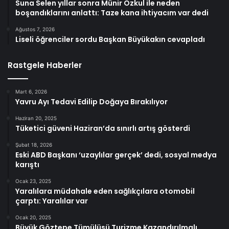
Suna Selen yıllar sonra Münir Özkul ile neden
boşandıklarını anlattı: Taze kana ihtiyacım var dedi
Ağustos 7, 2026
Liseli öğrenciler sordu Başkan Büyükakın cevapladı
Rastgele Haberler
Mart 6, 2026
Yavru Ayı Tedavi Edilip Doğaya Bırakılıyor
Haziran 20, 2025
Tüketici güveni Haziran’da sınırlı artış gösterdi
Şubat 18, 2026
Eski ABD Başkanı ‘uzaylılar gerçek’ dedi, sosyal medya
karıştı
Ocak 23, 2025
Yaralılara müdahale eden sağlıkçılara otomobil
çarptı: Yaralılar var
Ocak 20, 2025
Büyük Göztepe Tümülüsü Turizme Kazandırılmalı