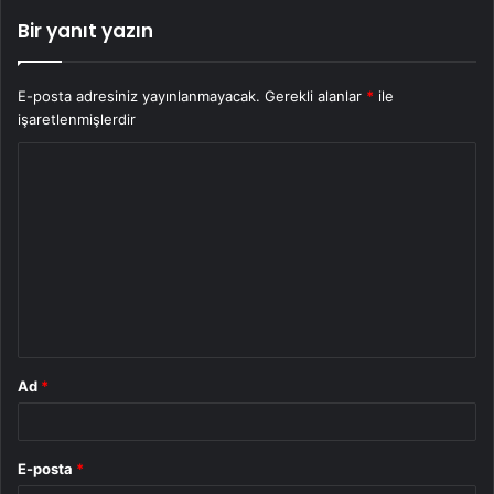
Bir yanıt yazın
E-posta adresiniz yayınlanmayacak.
Gerekli alanlar
*
ile
işaretlenmişlerdir
Y
o
r
u
m
*
Ad
*
E-posta
*