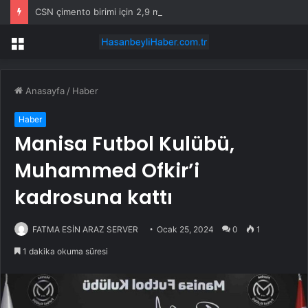
CSN çimento birimi için 2,9 milyar dolar istiyor, dört teklif bekliyor
Menü
Anasayfa
/
Haber
Haber
Manisa Futbol Kulübü,
Muhammed Ofkir’i
kadrosuna kattı
FATMA ESİN ARAZ SERVER
Ocak 25, 2024
0
1
1 dakika okuma süresi