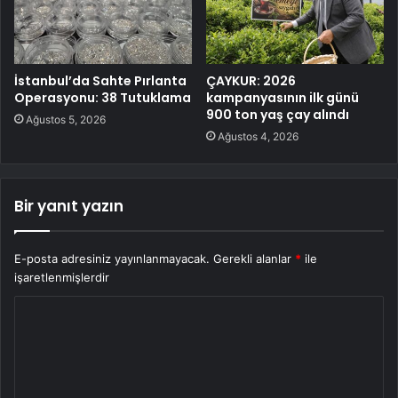
İstanbul’da Sahte Pırlanta
ÇAYKUR: 2026
Operasyonu: 38 Tutuklama
kampanyasının ilk günü
900 ton yaş çay alındı
Ağustos 5, 2026
Ağustos 4, 2026
Bir yanıt yazın
E-posta adresiniz yayınlanmayacak.
Gerekli alanlar
*
ile
işaretlenmişlerdir
Y
o
r
u