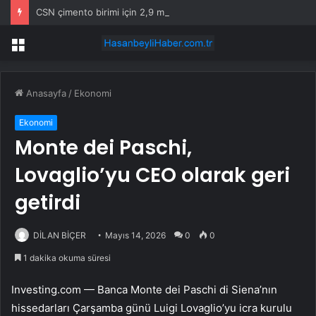
CSN çimento birimi için 2,9 milyar dolar istiyor, dört teklif bekliyor
Menü
Anasayfa
/
Ekonomi
Ekonomi
Monte dei Paschi,
Lovaglio’yu CEO olarak geri
getirdi
DİLAN BİÇER
Mayıs 14, 2026
0
0
1 dakika okuma süresi
Investing.com —
Banca Monte dei Paschi di Siena
’nın
hissedarları Çarşamba günü Luigi Lovaglio’yu icra kurulu