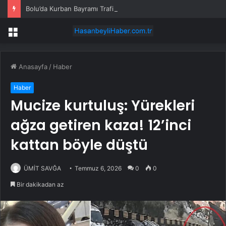
Bolu’da Kurban Bayramı Trafik Yoğunluğu Artıyor
Menü
Anasayfa
/
Haber
Haber
Mucize kurtuluş: Yürekleri
ağza getiren kaza! 12’inci
kattan böyle düştü
ÜMİT SAVĞA
Temmuz 6, 2026
0
0
Bir dakikadan az