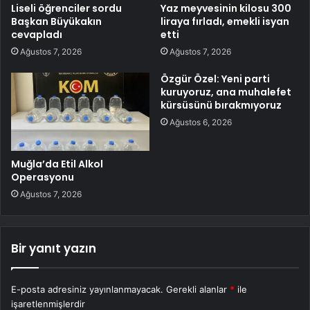
Liseli öğrenciler sordu
Yaz meyvesinin kilosu 300
Başkan Büyükakın
liraya fırladı, emekli isyan
cevapladı
etti
Ağustos 7, 2026
Ağustos 7, 2026
Özgür Özel: Yeni parti
kuruyoruz, ana muhalefet
kürsüsünü bırakmıyoruz
Ağustos 6, 2026
Muğla’da Etil Alkol
Operasyonu
Ağustos 7, 2026
Bir yanıt yazın
E-posta adresiniz yayınlanmayacak.
Gerekli alanlar
*
ile
işaretlenmişlerdir