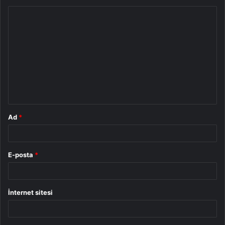
Y
o
r
u
m
*
Ad
*
E-posta
*
İnternet sitesi