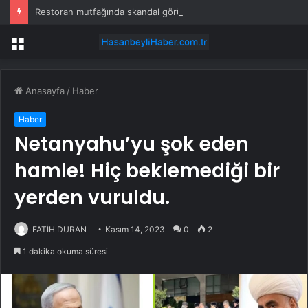
Restoran mutfağında skandal görüntü! Hamuru böyle hazırladılar
Menü
Anasayfa
/
Haber
Haber
Netanyahu’yu şok eden
hamle! Hiç beklemediği bir
yerden vuruldu.
FATİH DURAN
Kasım 14, 2023
0
2
1 dakika okuma süresi