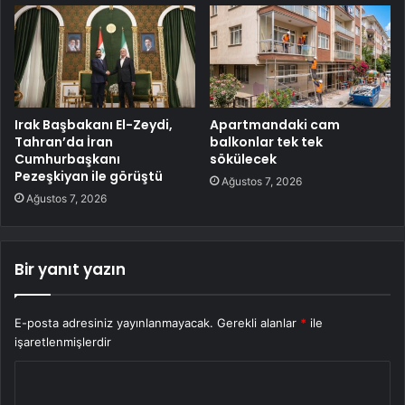
Irak Başbakanı El-Zeydi,
Apartmandaki cam
Tahran’da İran
balkonlar tek tek
Cumhurbaşkanı
sökülecek
Pezeşkiyan ile görüştü
Ağustos 7, 2026
Ağustos 7, 2026
Bir yanıt yazın
E-posta adresiniz yayınlanmayacak.
Gerekli alanlar
*
ile
işaretlenmişlerdir
Y
o