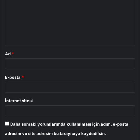
r
u
m
*
Ad
*
E-posta
*
İnternet sitesi
Daha sonraki yorumlarımda kullanılması için adım, e-posta
adresim ve site adresim bu tarayıcıya kaydedilsin.