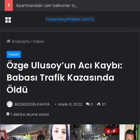
Apartmandaki cam balkonlar tek tek sökülecek
Menü
Anasayfa
/
Haber
Haber
Özge Ulusoy’un Acı Kaybı:
Babası Trafik Kazasında
Öldü
BEDREDDİN KAHYA
Aralık 6, 2022
0
31
1 dakika okuma süresi