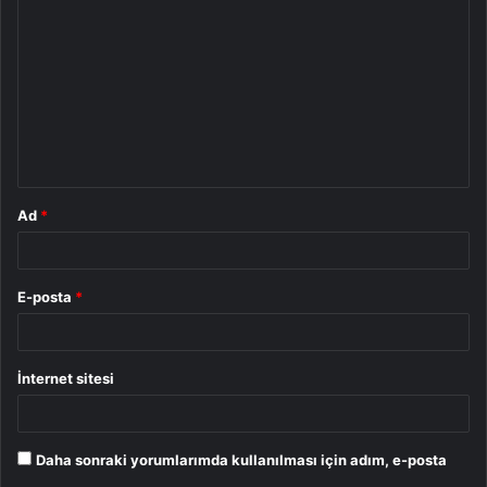
o
r
u
m
*
Ad
*
E-posta
*
İnternet sitesi
Daha sonraki yorumlarımda kullanılması için adım, e-posta