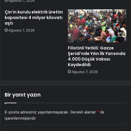
Ağustos 7, 2026
Çin’in kurulu elektrik üretim
kapasitesi 4 milyar kilovatı
aştı
Ağustos 7, 2026
Filistinli Yetkili: Gazze
Şeridi’nde Yılın İlk Yarısında
4.000 Düşük Vakası
Kaydedildi
Ağustos 7, 2026
Bir yanıt yazın
E-posta adresiniz yayınlanmayacak.
Gerekli alanlar
*
ile
işaretlenmişlerdir
Y