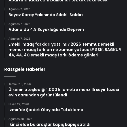
Apartmandaki cam balkonlar tek tek sökülecek
Ağustos 7, 2026
Beyaz Saray Yakınında Silahlı Saldırı
Ağustos 7, 2026
Adana’da 4.9 Büyüklüğünde Deprem
Ağustos 7, 2026
Emekli maaş farkları yattı mı? 2026 Temmuz emekli
memur maaş farkları ne zaman yatacak? SSK, BAĞKUR
4A, 4A, 4C emekli maaş farkı ödeme günleri
Rastgele Haberler
Temmuz 5, 2026
Ülkenin ateşlediği 1.000 kilometre menzilli seyir füzesi
evin camından görüntülendi
Nisan 22, 2026
İzmir’de Şiddet Olayında Tutuklama
Ağustos 30, 2025
İkinci elde bu araçlar kapış kapış satıldı