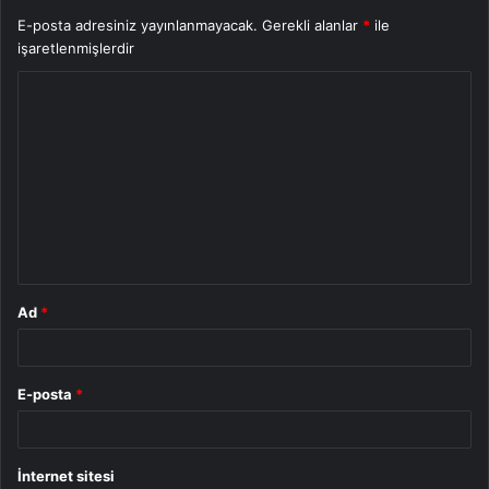
E-posta adresiniz yayınlanmayacak.
Gerekli alanlar
*
ile
işaretlenmişlerdir
Y
o
r
u
m
*
Ad
*
E-posta
*
İnternet sitesi