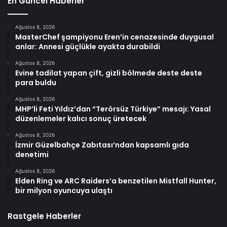
En Güncel Haberler
Ağustos 8, 2026
MasterChef şampiyonu Eren’in cenazesinde duygusal
anlar: Annesi güçlükle ayakta durabildi
Ağustos 8, 2026
Evine tadilat yapan çift, gizli bölmede deste deste
para buldu
Ağustos 8, 2026
MHP’li Feti Yıldız’dan “Terörsüz Türkiye” mesajı: Yasal
düzenlemeler kalıcı sonuç üretecek
Ağustos 8, 2026
İzmir Güzelbahçe Zabıtası’ndan kapsamlı gıda
denetimi
Ağustos 8, 2026
Elden Ring ve ARC Raiders’a benzetilen Mistfall Hunter,
bir milyon oyuncuya ulaştı
Rastgele Haberler