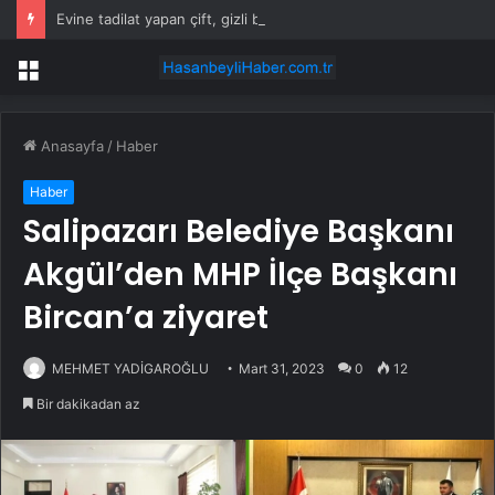
Evine tadilat yapan çift, gizli bölmede deste deste para buldu
Menü
Anasayfa
/
Haber
Haber
Salipazarı Belediye Başkanı
Akgül’den MHP İlçe Başkanı
Bircan’a ziyaret
MEHMET YADİGAROĞLU
Mart 31, 2023
0
12
Bir dakikadan az