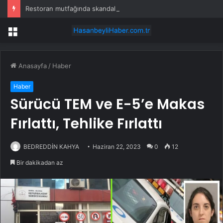
Restoran mutfağında skandal görüntü! Hamuru böyle hazırladılar
Menü
Anasayfa
/
Haber
Haber
Sürücü TEM ve E-5’e Makas
Fırlattı, Tehlike Fırlattı
BEDREDDİN KAHYA
Haziran 22, 2023
0
12
Bir dakikadan az