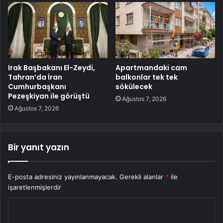
Irak Başbakanı El-Zeydi,
Apartmandaki cam
Tahran’da İran
balkonlar tek tek
Cumhurbaşkanı
sökülecek
Pezeşkiyan ile görüştü
Ağustos 7, 2026
Ağustos 7, 2026
Bir yanıt yazın
E-posta adresiniz yayınlanmayacak.
Gerekli alanlar
*
ile
işaretlenmişlerdir
Y
o