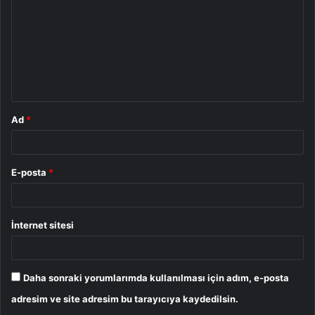
r
u
m
*
Ad
*
E-posta
*
İnternet sitesi
Daha sonraki yorumlarımda kullanılması için adım, e-posta
adresim ve site adresim bu tarayıcıya kaydedilsin.