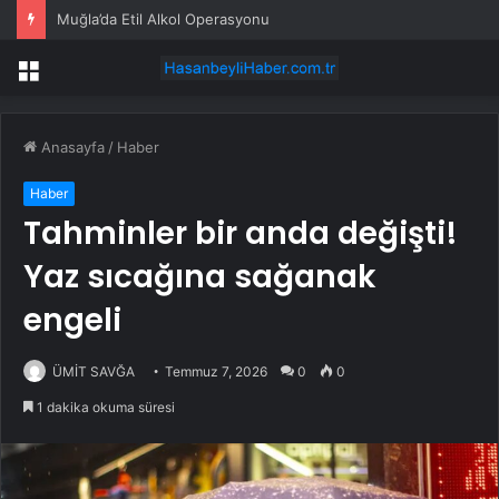
Muğla’da Etil Alkol Operasyonu
Menü
Anasayfa
/
Haber
Haber
Tahminler bir anda değişti!
Yaz sıcağına sağanak
engeli
ÜMİT SAVĞA
Temmuz 7, 2026
0
0
1 dakika okuma süresi