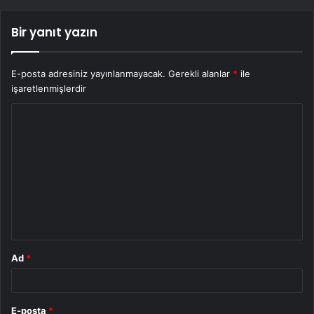
Bir yanıt yazın
E-posta adresiniz yayınlanmayacak.
Gerekli alanlar
*
ile
işaretlenmişlerdir
Y
o
r
u
m
*
Ad
*
E-posta
*