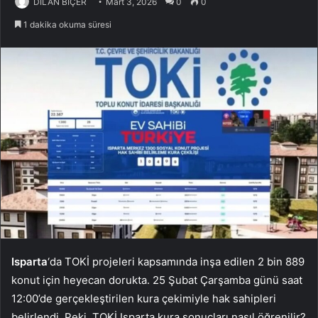
DİLAN BİÇER
Mart 3, 2026
0
0
1 dakika okuma süresi
Isparta
‘da TOKİ projeleri kapsamında inşa edilen 2 bin 889
konut için heyecan dorukta. 25 Şubat Çarşamba günü saat
12:00’de gerçekleştirilen kura çekimiyle hak sahipleri
belirlendi. Peki, TOKİ Isparta kura sonuçları nasıl öğrenilir?