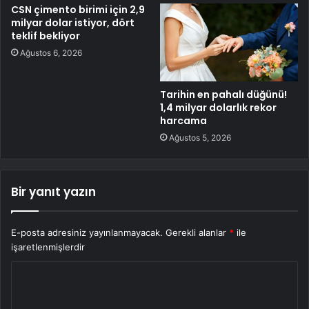
CSN çimento birimi için 2,9
milyar dolar istiyor, dört
teklif bekliyor
Ağustos 6, 2026
Tarihin en pahalı düğünü!
1,4 milyar dolarlık rekor
harcama
Ağustos 5, 2026
Bir yanıt yazın
E-posta adresiniz yayınlanmayacak.
Gerekli alanlar
*
ile
işaretlenmişlerdir
Y
o