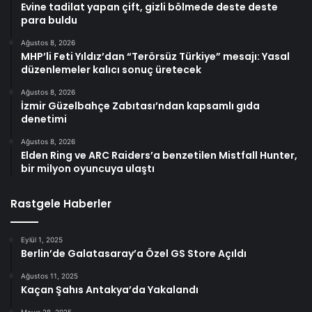
Evine tadilat yapan çift, gizli bölmede deste deste
para buldu
Ağustos 8, 2026
MHP’li Feti Yıldız’dan “Terörsüz Türkiye” mesajı: Yasal
düzenlemeler kalıcı sonuç üretecek
Ağustos 8, 2026
İzmir Güzelbahçe Zabıtası’ndan kapsamlı gıda
denetimi
Ağustos 8, 2026
Elden Ring ve ARC Raiders’a benzetilen Mistfall Hunter,
bir milyon oyuncuya ulaştı
Rastgele Haberler
Eylül 1, 2025
Berlin’de Galatasaray’a Özel GS Store Açıldı
Ağustos 11, 2025
Kaçan Şahıs Antakya’da Yakalandı
Mayıs 28, 2025