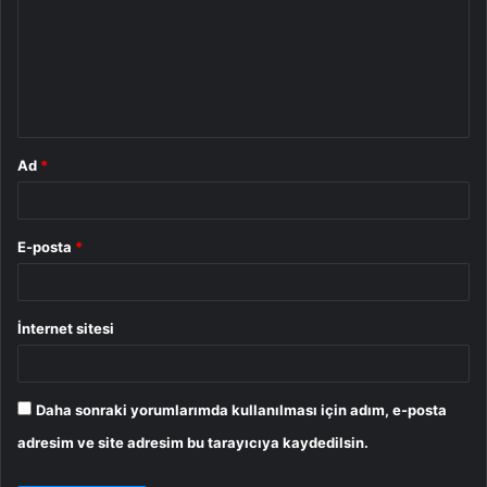
r
u
m
*
Ad
*
E-posta
*
İnternet sitesi
Daha sonraki yorumlarımda kullanılması için adım, e-posta
adresim ve site adresim bu tarayıcıya kaydedilsin.