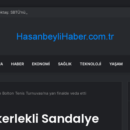
taş: SBTÜ’nün Başarıları Gurur Verici
FA
HABER
EKONOMI
SAĞLIK
TEKNOLOJI
YAŞAM
e Bolton Tenis Turnuvası’na yarı finalde veda etti
kerlekli Sandalye