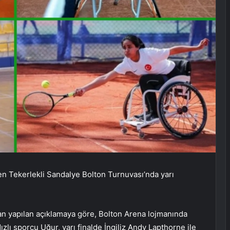
enen Tekerlekli Sandalye Bolton Turnuvası’nda yarı
 yapılan açıklamaya göre, Bolton Arena lojmanında
lı sporcu Uğur, yarı finalde İngiliz Andy Lapthorne ile