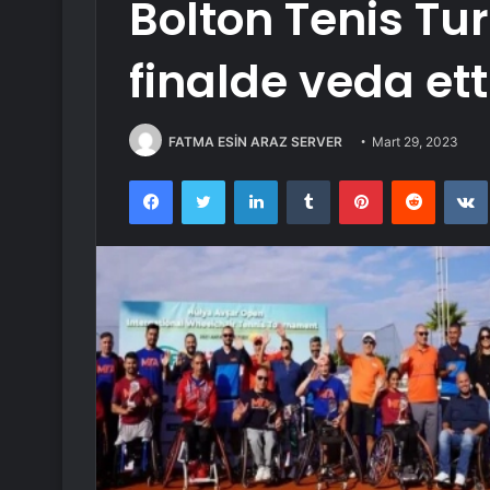
Bolton Tenis Tu
finalde veda ett
FATMA ESİN ARAZ SERVER
Mart 29, 2023
Facebook
Twitter
LinkedIn
Tumblr
Pinterest
Reddit