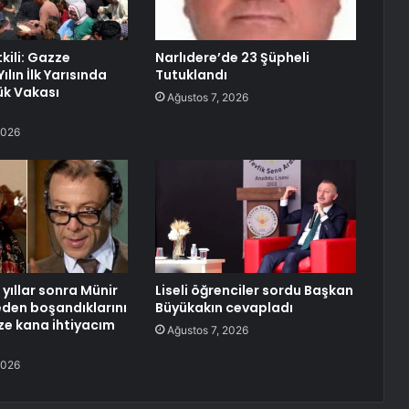
etkili: Gazze
Narlıdere’de 23 Şüpheli
ılın İlk Yarısında
Tutuklandı
ük Vakası
Ağustos 7, 2026
2026
yıllar sonra Münir
Liseli öğrenciler sordu Başkan
neden boşandıklarını
Büyükakın cevapladı
aze kana ihtiyacım
Ağustos 7, 2026
2026