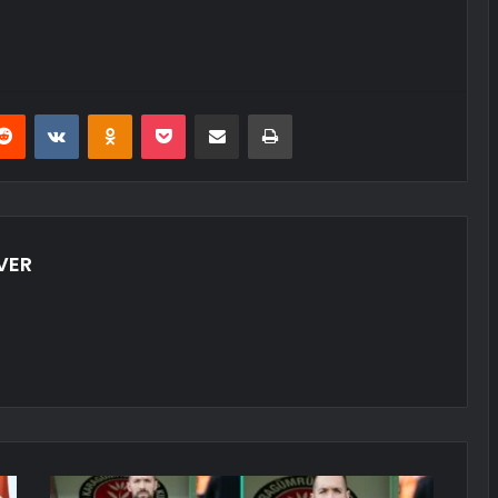
erest
Reddit
VKontakte
Odnoklassniki
Pocket
E-Posta ile paylaş
Yazdır
VER