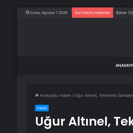
Bakan Gök
Cuma, Ağustos 7 2026
Son Dakika Haberleri
ANASAY
Anasayfa
/
Haber
/
Uğur Altınel, Tekerlekli Sandaly
Haber
Uğur Altınel, Te