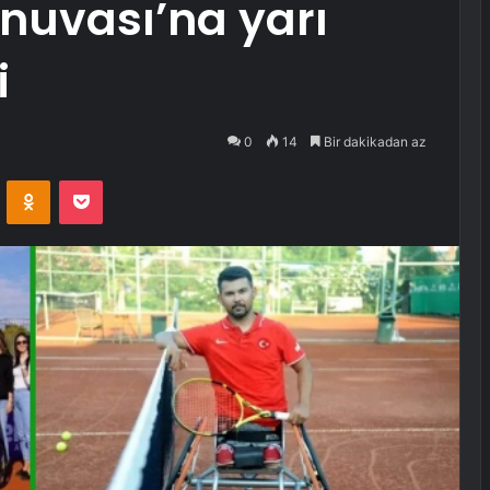
rnuvası’na yarı
i
0
14
Bir dakikadan az
VKontakte
Odnoklassniki
Pocket