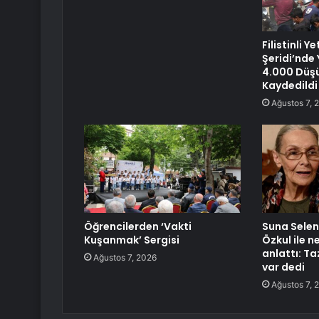
Filistinli Y
Şeridi’nde Y
4.000 Düş
Kaydedildi
Ağustos 7, 
Öğrencilerden ‘Vakti
Suna Selen 
Kuşanmak’ Sergisi
Özkul ile 
anlattı: T
Ağustos 7, 2026
var dedi
Ağustos 7, 