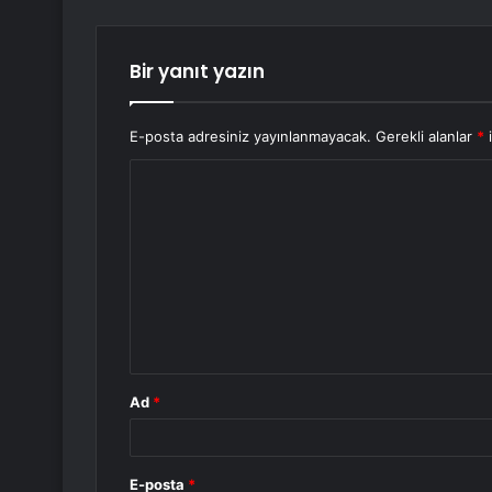
Bir yanıt yazın
E-posta adresiniz yayınlanmayacak.
Gerekli alanlar
*
i
Y
o
r
u
m
*
Ad
*
E-posta
*