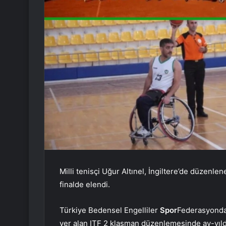
Milli tenisçi Uğur Altınel, İngiltere’de düzenl
finalde elendi.
Türkiye Bedensel Engelliler
Spor
Federasyondan
yer alan ITF 2 klasman düzenlemesinde ay-yıldız