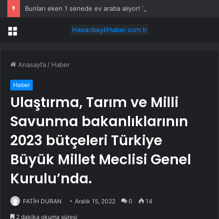
Bunları eken 1 senede ev araba alıyor! Yetiştirenler kazançlarını katlıyor
Menü
Anasayfa
/
Haber
Haber
Ulaştırma, Tarım ve Milli
Savunma bakanlıklarının
2023 bütçeleri Türkiye
Büyük Millet Meclisi Genel
Kurulu’nda.
FATİH DURAN
Aralık 15, 2022
0
14
2 dakika okuma süresi