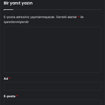
Bir yanıt yazın
E-posta adresiniz yayınlanmayacak.
Gerekli alanlar
*
ile
işaretlenmişlerdir
Y
o
r
u
m
*
Ad
*
E-posta
*