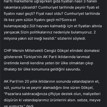
harfli marketlerle uğraşırken gıda fiyatları nasıl 3 haneli
rakamlara yükseldi? Cumhuriyet tarihinde peynir fiyatı et
fiyatını nasıl geçti? Fiyat nasıl oldu? Cumhuriyet tarihinde
ilk kez yem sütün fiyatını geçti mi?Sonra et
bulamayacağız.Süt hayvanı kalmadığı için et fiyatları altınla
yarışacak.Sizin politikalarınız nedeniyle bulamıyoruz. 2
milyona yakın süt ineği kesildi.” sözlerini söyledi.
CHP Mersin Milletvekili Cengiz Gökçel elindeki domatesi
göstererek Türkiye’nin AK Parti iktidarında tarımsal
üretimde kendi kendine yeten bir ülke olmaktan çıkıp
ithalatçı bir ülke konumuna geldiğini savundu.
AK Parti’nin 20 yıllık iktidarının sonunda vatandaşların et,
süt, yumurta ve peynir alamadığını öne süren Gökçel,
“Pazarlara saldıracağınıza çiftçiye destek olun, maliyetleri
düşürün ki vatandaşlarımız ürünlerini alsın. sebze, meyve
ve yumurta.” dedi.