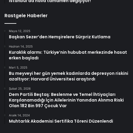
İstanbul’da hava tamamen değişiyor!
Rastgele Haberler
Mayıs 12, 2025
Başkan Sezer’den Hemşirelere Sürpriz Kutlama
Haziran 14, 2025
Kuraklık alarmı: Türkiye’nin hububat merkezinde hasat
erken başladı
Mart 5, 2025
Bu meyveyi her gün yemek kadınlarda depresyon riskini
azaltıyor: Harvard Üniversitesi araştırdı
Şubat 25, 2026
Dem Partili Beştaş: Beslenme ve Temel İhtiyaçları
Karşılanamadığı İçin Ailelerinin Yanından Alınma Riski
Olan 182 Bin 997 Çocuk Var
Aralık 14, 2024
Muhtarlık Akademisi Sertifika Töreni Düzenlendi