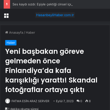
Ses kaydı sızdı: Eşiyle çektiği cinsel içerikli kaseti satmaya çalışıyor
Menü
Anasayfa
/
Haber
Haber
Yeni başbakan göreve
gelmeden önce
Finlandiya’da kafa
karışıklığı yarattı! Skandal
fotoğraflar ortaya çıktı
FATMA ESİN ARAZ SERVER
Eylül 7, 2023
0
8
1 dakika okuma süresi