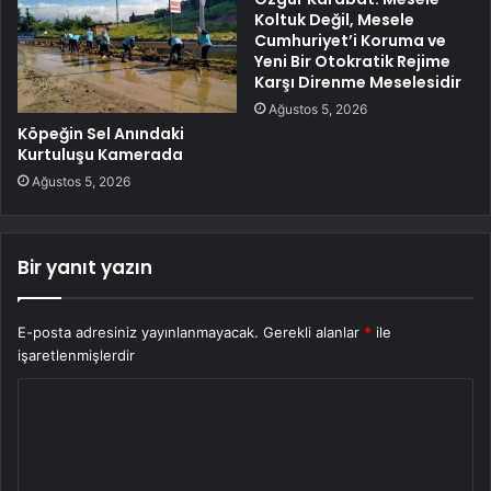
Koltuk Değil, Mesele
Cumhuriyet’i Koruma ve
Yeni Bir Otokratik Rejime
Karşı Direnme Meselesidir
Ağustos 5, 2026
Köpeğin Sel Anındaki
Kurtuluşu Kamerada
Ağustos 5, 2026
Bir yanıt yazın
E-posta adresiniz yayınlanmayacak.
Gerekli alanlar
*
ile
işaretlenmişlerdir
Y
o
r