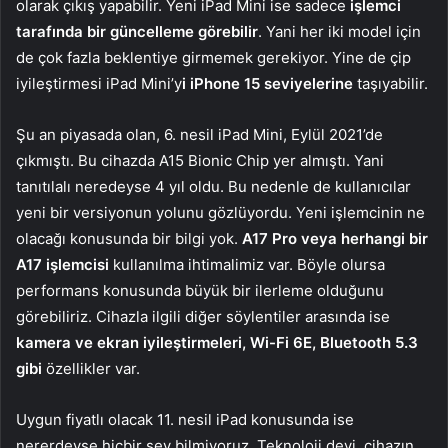
olarak çıkış yapabilir. Yeni iPad Mini ise sadece
işlemci
tarafında bir güncelleme görebilir
. Yani her iki model için
de çok fazla beklentiye girmemek gerekiyor. Yine de çip
iyileştirmesi iPad Mini’y
i iPhone 15 seviyelerine
taşıyabilir.
Şu an piyasada olan, 6. nesil iPad Mini, Eylül 2021’de
çıkmıştı. Bu cihazda A15 Bionic Chip yer almıştı. Yani
tanıtılalı neredeyse 4 yıl oldu. Bu nedenle de kullanıcılar
yeni bir versiyonun yolunu gözlüyordu. Yeni işlemcinin ne
olacağı konusunda bir bilgi yok.
A17 Pro veya herhangi bir
A17 işlemcisi
kullanılma ihtimalimiz var. Böyle olursa
performans konusunda büyük bir ilerleme olduğunu
görebiliriz. Cihazla ilgili diğer söylentiler arasında ise
kamera ve ekran iyileştirmeleri, Wi-Fi 6E, Bluetooth 5.3
gibi
özellikler var.
Uygun fiyatlı olacak 11. nesil iPad konusunda ise
nererdeyse hiçbir şey bilmiyoruz. Teknoloji devi, cihazın