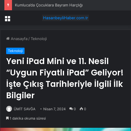
Kumluca’da Çocuklara Bayram Harçlığı
Menü
Anasayfa
/
Teknoloji
Teknoloji
Yeni iPad Mini ve 11. Nesil
“Uygun Fiyatlı iPad” Geliyor!
İşte Çıkış Tarihleriyle İlgili İlk
Bilgiler
ÜMİT SAVĞA
Nisan 7, 2024
0
0
1 dakika okuma süresi