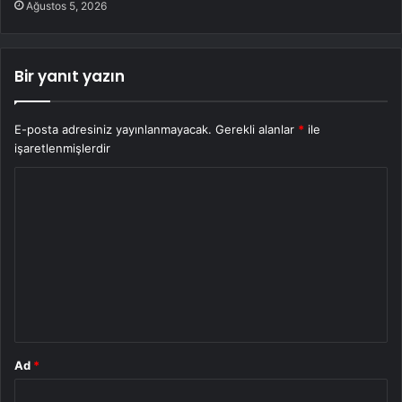
Ağustos 5, 2026
Bir yanıt yazın
E-posta adresiniz yayınlanmayacak.
Gerekli alanlar
*
ile
işaretlenmişlerdir
Y
o
r
u
m
*
Ad
*