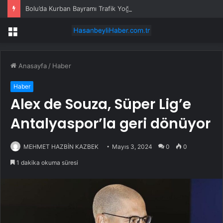
Bolu’da Kurban Bayramı Trafik Yoğunluğu Artıyor
Menü
Anasayfa
/
Haber
Haber
Alex de Souza, Süper Lig’e
Antalyaspor’la geri dönüyor
MEHMET HAZBİN KAZBEK
Mayıs 3, 2024
0
0
1 dakika okuma süresi