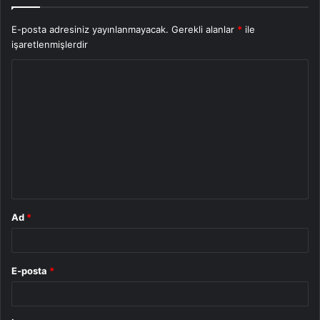
E-posta adresiniz yayınlanmayacak.
Gerekli alanlar
*
ile
işaretlenmişlerdir
Y
o
r
u
m
*
Ad
*
E-posta
*