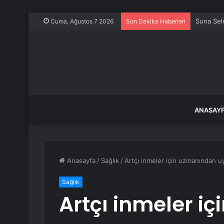
Suna Sele
Cuma, Ağustos 7 2026
Son Dakika Haberleri
ANASAY
Anasayfa
/
Sağlık
/
Artçı inmeler için uzmanından 
Sağlık
Artçı inmeler i