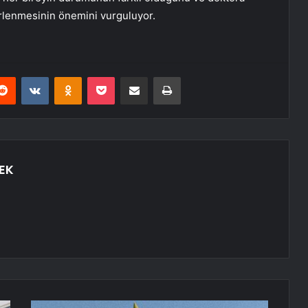
irlenmesinin önemini vurguluyor.
erest
Reddit
VKontakte
Odnoklassniki
Pocket
E-Posta ile paylaş
Yazdır
EK