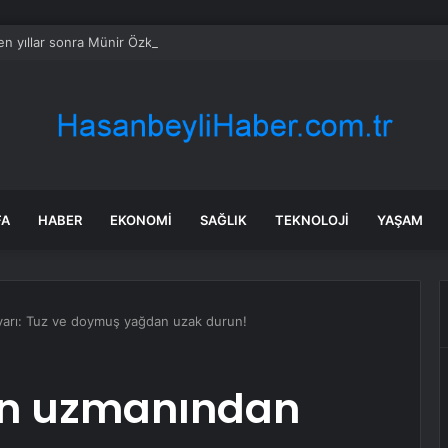
n yıllar sonra Münir Özkul ile neden boşandıklarını anlattı: Taze kana iht
FA
HABER
EKONOMI
SAĞLIK
TEKNOLOJI
YAŞAM
uyarı: Tuz ve doymuş yağdan uzak durun!
çin uzmanından