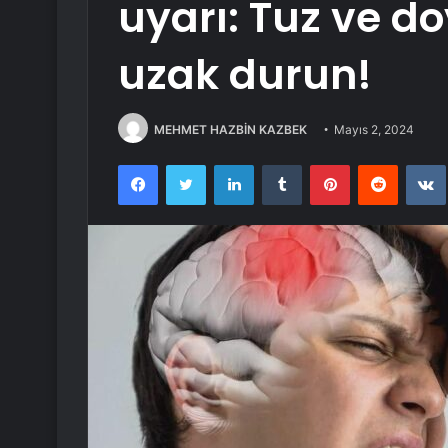
uyarı: Tuz ve 
uzak durun!
MEHMET HAZBİN KAZBEK
Mayıs 2, 2024
Facebook
Twitter
LinkedIn
Tumblr
Pinterest
Reddit