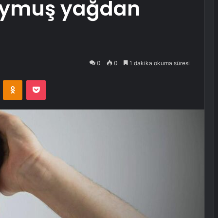
doymuş yağdan
0
0
1 dakika okuma süresi
VKontakte
Odnoklassniki
Pocket