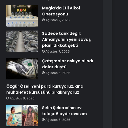
Muğla’da Etil Alkol
Operasyonu
Ağustos 7, 2026
Sadece tank değil:
Almanya’nın yeni savaş
planı dikkat çekti
Ağustos 7, 2026
Çatışmalar askıya alındı
dolar düştü
Ağustos 6, 2026
Özgür Özel: Yeni parti kuruyoruz, ana
muhalefet kürsüsünü bırakmıyoruz
Ağustos 6, 2026
Selin Şekerci’nin ev
telaşı: 6 aydır evsizim
Ağustos 6, 2026