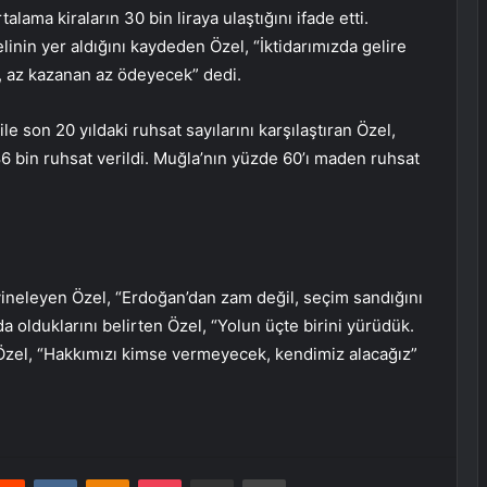
ama kiraların 30 bin liraya ulaştığını ifade etti.
inin yer aldığını kaydeden Özel, “İktidarımızda gelire
, az kazanan az ödeyecek” dedi.
e son 20 yıldaki ruhsat sayılarını karşılaştıran Özel,
386 bin ruhsat verildi. Muğla’nın yüzde 60’ı maden ruhsat
ineleyen Özel, “Erdoğan’dan zam değil, seçim sandığını
a olduklarını belirten Özel, “Yolun üçte birini yürüdük.
ı. Özel, “Hakkımızı kimse vermeyecek, kendimiz alacağız”
erest
Reddit
VKontakte
Odnoklassniki
Pocket
E-Posta ile paylaş
Yazdır