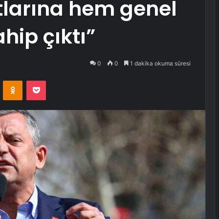
tlarına hem genel
hip çıktı”
0
0
1 dakika okuma süresi
VKontakte
Odnoklassniki
Pocket