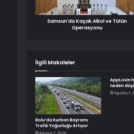
Samsun'da Kaçak Alkol ve Tütün
Operasyonu
İlgili Makaleler
AppLovin h
neden düş
Ağustos 7, 
Bolu’da Kurban Bayramı
Trafik Yoğunluğu Artıyor
Ağustos 7, 2026