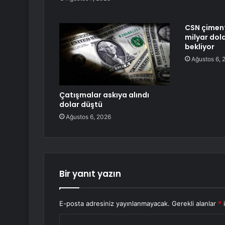
CSN çimento
milyar dolar
bekliyor
Ağustos 6, 
Çatışmalar askıya alındı
dolar düştü
Ağustos 6, 2026
Bir yanıt yazın
E-posta adresiniz yayınlanmayacak.
Gerekli alanlar
*
i
Y