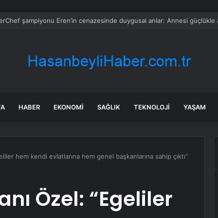
 tadilat yapan çift, gizli bölmede deste deste para buldu
FA
HABER
EKONOMI
SAĞLIK
TEKNOLOJI
YAŞAM
iler hem kendi evlatlarına hem genel başkanlarına sahip çıktı”
nı Özel: “Egeliler