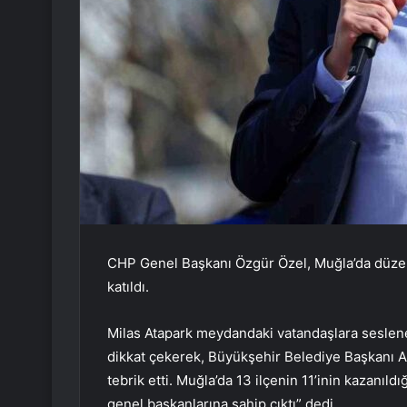
CHP Genel Başkanı Özgür Özel, Muğla’da düzenl
katıldı.
Milas Atapark meydandaki vatandaşlara seslene
dikkat çekerek, Büyükşehir Belediye Başkanı A
tebrik etti. Muğla’da 13 ilçenin 11’inin kazanıld
genel başkanlarına sahip çıktı” dedi.