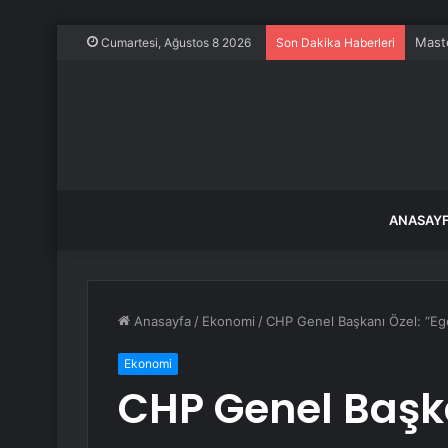
Evine
Cumartesi, Ağustos 8 2026
Son Dakika Haberleri
ANASAY
Anasayfa
/
Ekonomi
/
CHP Genel Başkanı Özel: “Egel
Ekonomi
CHP Genel Başka