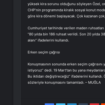
yüksek kira sorunu olduğunu söyleyen Özel, ortal
CHP’nin programında kiralık sosyal konut model
göre kira dönemi başlayacak. Çok kazanan çok
Cumhuriyet tarihinde verilen maden ruhsatları il
“80 yılda bin 186 ruhsat verildi. Son 20 yılda 
alanı” ifadelerini kullandı.
Erken seçim çağrısı
Konuşmasının sonunda erken seçim çağrısını y
istiyoruz” dedi. 19 Mart’tan bu yana meydanlard
Bu iktidarı değiştireceğiz” ifadelerini kulland
sözleriyle konuşmasını tamamladı. – MUĞLA
Facebook
Twitter
LinkedIn
Tumblr
Pint