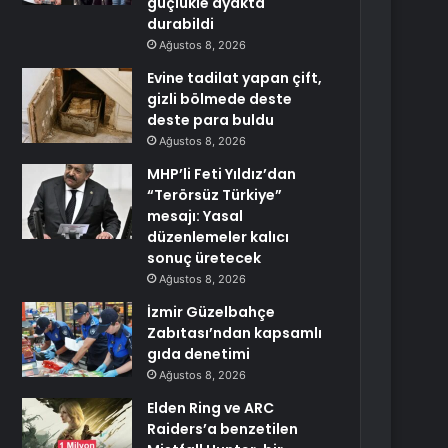
güçlükle ayakta
durabildi
Ağustos 8, 2026
Evine tadilat yapan çift,
gizli bölmede deste
deste para buldu
Ağustos 8, 2026
MHP’li Feti Yıldız’dan
“Terörsüz Türkiye”
mesajı: Yasal
düzenlemeler kalıcı
sonuç üretecek
Ağustos 8, 2026
İzmir Güzelbahçe
Zabıtası’ndan kapsamlı
gıda denetimi
Ağustos 8, 2026
Elden Ring ve ARC
Raiders’a benzetilen