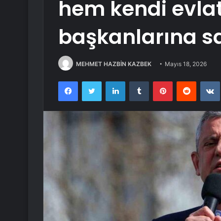
hem kendi evla
başkanlarına sa
MEHMET HAZBİN KAZBEK
Mayıs 18, 2026
Facebook
Twitter
LinkedIn
Tumblr
Pinterest
Reddit