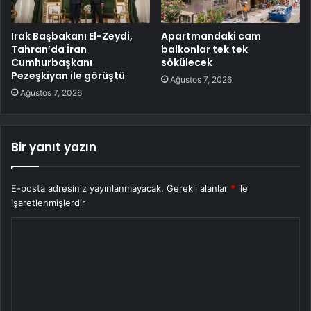
Irak Başbakanı El-Zeydi,
Apartmandaki cam
Tahran’da İran
balkonlar tek tek
Cumhurbaşkanı
sökülecek
Pezeşkiyan ile görüştü
Ağustos 7, 2026
Ağustos 7, 2026
Bir yanıt yazın
E-posta adresiniz yayınlanmayacak.
Gerekli alanlar
*
ile
işaretlenmişlerdir
Y
o
r
u
m