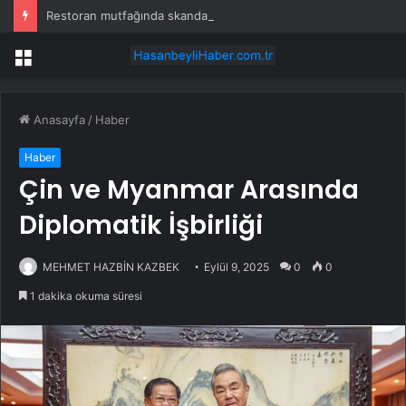
Restoran mutfağında skandal görüntü! Hamuru böyle hazırladılar
Menü
Anasayfa
/
Haber
Haber
Çin ve Myanmar Arasında
Diplomatik İşbirliği
MEHMET HAZBİN KAZBEK
Eylül 9, 2025
0
0
1 dakika okuma süresi