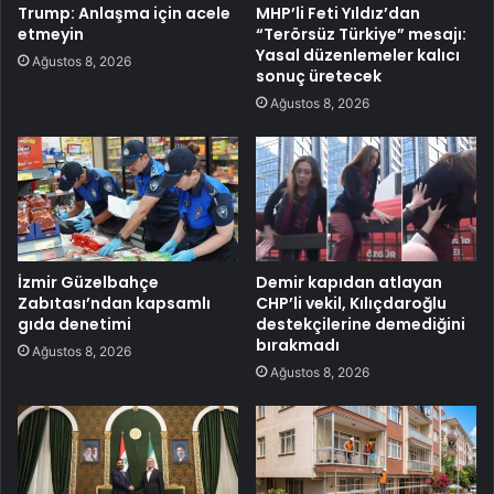
Trump: Anlaşma için acele
MHP’li Feti Yıldız’dan
etmeyin
“Terörsüz Türkiye” mesajı:
Yasal düzenlemeler kalıcı
Ağustos 8, 2026
sonuç üretecek
Ağustos 8, 2026
İzmir Güzelbahçe
Demir kapıdan atlayan
Zabıtası’ndan kapsamlı
CHP’li vekil, Kılıçdaroğlu
gıda denetimi
destekçilerine demediğini
bırakmadı
Ağustos 8, 2026
Ağustos 8, 2026