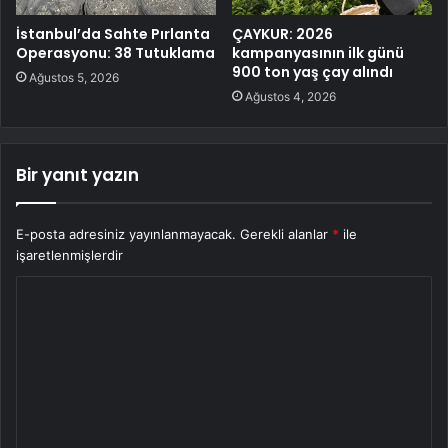
İstanbul’da Sahte Pırlanta
ÇAYKUR: 2026
Operasyonu: 38 Tutuklama
kampanyasının ilk günü
900 ton yaş çay alındı
Ağustos 5, 2026
Ağustos 4, 2026
Bir yanıt yazın
E-posta adresiniz yayınlanmayacak.
Gerekli alanlar
*
ile
işaretlenmişlerdir
Y
o
r
u
m
*