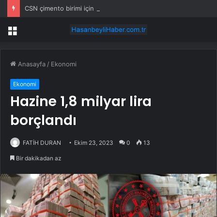
CSN çimento birimi için 2,9 milyar dolar istiyor, dört teklif bekliyor
Menü
Anasayfa
/
Ekonomi
Ekonomi
Hazine 1,8 milyar lira
borçlandı
FATİH DURAN
Ekim 23, 2023
0
13
Bir dakikadan az