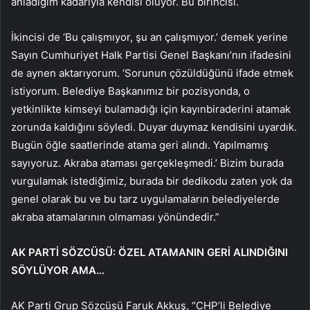
anladığım kadarıyla kendisi oluyor. Bu birincisi.
İkincisi de ‘Bu çalışmıyor, şu an çalışmıyor.’ demek yerine
Sayın Cumhuriyet Halk Partisi Genel Başkanı’nın ifadesini
de aynen aktarıyorum. ‘Sorunun çözüldüğünü ifade etmek
istiyorum. Belediye Başkanımız bir pozisyonda, o
yetkinlikte kimseyi bulamadığı için kayınbiraderini atamak
zorunda kaldığını söyledi. Duyar duymaz kendisini uyardık.
Bugün öğle saatlerinde atama geri alındı. Yapılmamış
sayıyoruz. Akraba ataması gerçekleşmedi.’ Bizim burada
vurgulamak istediğimiz, burada bir dedikodu zaten yok da
genel olarak bu ve bu tarz uygulamaların belediyelerde
akraba atamalarının olmaması yönündedir.”
AK PARTİ SÖZCÜSÜ: ÖZEL ATAMANIN GERİ ALINDIĞINI
SÖYLÜYOR AMA…
AK Parti Grup Sözcüsü Faruk Akkuş, “CHP’li Belediye