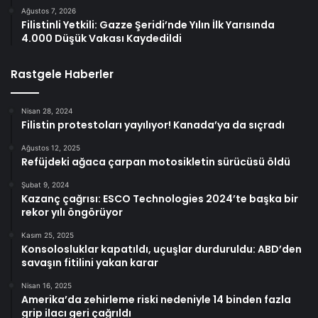
Ağustos 7, 2026
Filistinli Yetkili: Gazze Şeridi’nde Yılın İlk Yarısında
4.000 Düşük Vakası Kaydedildi
Rastgele Haberler
Nisan 28, 2024
Filistin protestoları yayılıyor! Kanada’ya da sıçradı
Ağustos 12, 2025
Refüjdeki ağaca çarpan motosikletin sürücüsü öldü
Şubat 9, 2024
Kazanç çağrısı: ESCO Technologies 2024’te başka bir
rekor yılı öngörüyor
Kasım 25, 2025
Konsolosluklar kapatıldı, uçuşlar durduruldu: ABD’den
savaşın fitilini yakan karar
Nisan 16, 2025
Amerika’da zehirleme riski nedeniyle 14 binden fazla
grip ilacı geri çağrıldı