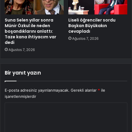
Suna Selen yıllar sonra
Liseli öğrenciler sordu
Münir Özkul ile neden
Başkan Büyükakın
boşandıklarını anlattı:
cevapladı
Taze kana ihtiyacım var
Ağustos 7, 2026
dedi
Ağustos 7, 2026
Bir yanıt yazın
E-posta adresiniz yayınlanmayacak.
Gerekli alanlar
*
ile
işaretlenmişlerdir
Y
o
r