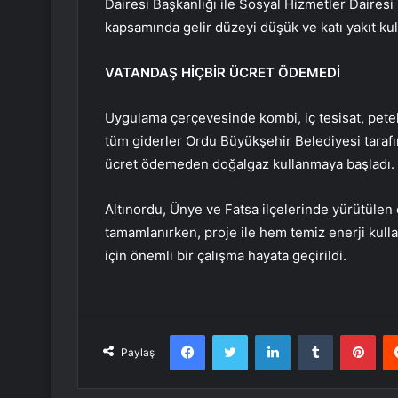
Dairesi Başkanlığı ile Sosyal Hizmetler Dairesi B
kapsamında gelir düzeyi düşük ve katı yakıt ku
VATANDAŞ HİÇBİR ÜCRET ÖDEMEDİ
Uygulama çerçevesinde kombi, iç tesisat, pete
tüm giderler Ordu Büyükşehir Belediyesi tarafı
ücret ödemeden doğalgaz kullanmaya başladı.
Altınordu, Ünye ve Fatsa ilçelerinde yürütüle
tamamlanırken, proje ile hem temiz enerji kullan
için önemli bir çalışma hayata geçirildi.
Facebook
Twitter
LinkedIn
Tumblr
Pint
Paylaş