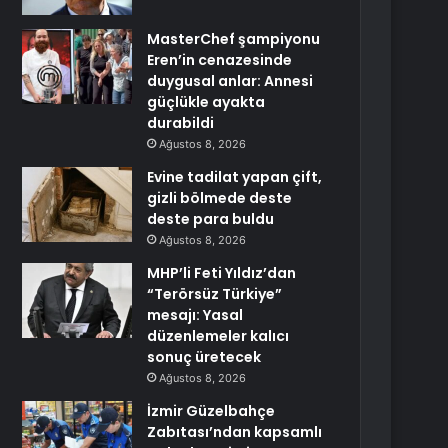
MasterChef şampiyonu
Eren’in cenazesinde
duygusal anlar: Annesi
güçlükle ayakta
durabildi
Ağustos 8, 2026
Evine tadilat yapan çift,
gizli bölmede deste
deste para buldu
Ağustos 8, 2026
MHP’li Feti Yıldız’dan
“Terörsüz Türkiye”
mesajı: Yasal
düzenlemeler kalıcı
sonuç üretecek
Ağustos 8, 2026
İzmir Güzelbahçe
Zabıtası’ndan kapsamlı