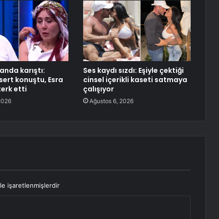
anda karıştı:
Ses kaydı sızdı: Eşiyle çektiği
sert konuştu, Esra
cinsel içerikli kaseti satmaya
erk etti
çalışıyor
2026
Ağustos 6, 2026
le işaretlenmişlerdir