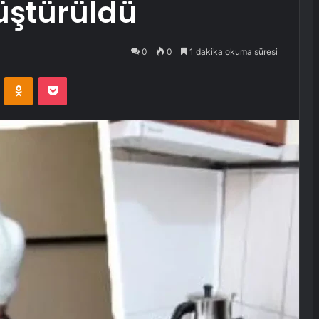
üştürüldü
0
0
1 dakika okuma süresi
VKontakte
Odnoklassniki
Pocket