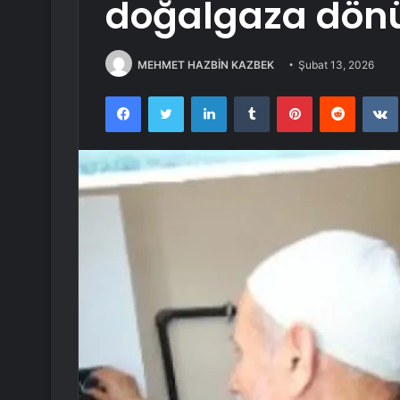
doğalgaza dön
MEHMET HAZBİN KAZBEK
Şubat 13, 2026
Facebook
Twitter
LinkedIn
Tumblr
Pinterest
Reddit