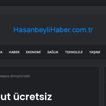
 mutfağında skandal görüntü! Hamuru böyle hazırladılar
FA
HABER
EKONOMI
SAĞLIK
TEKNOLOJI
YAŞAM
ğalgaza dönüştürüldü
ut ücretsiz