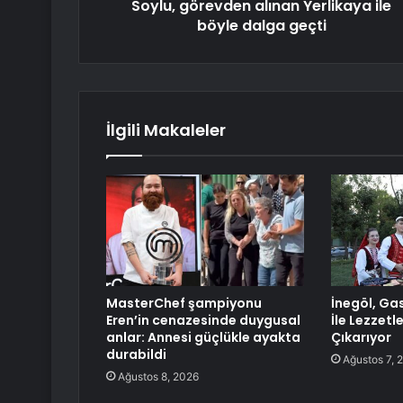
Soylu, görevden alınan Yerlikaya ile
böyle dalga geçti
İlgili Makaleler
MasterChef şampiyonu
İnegöl, Ga
Eren’in cenazesinde duygusal
İle Lezzetle
anlar: Annesi güçlükle ayakta
Çıkarıyor
durabildi
Ağustos 7, 
Ağustos 8, 2026