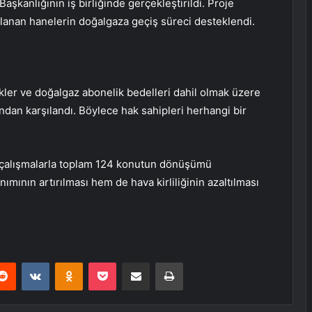
aşkanlığının iş birliğinde gerçekleştirildi. Proje
llanan hanelerin doğalgaza geçiş süreci desteklendi.
kler ve doğalgaz abonelik bedelleri dahil olmak üzere
ndan karşılandı. Böylece hak sahipleri herhangi bir
n çalışmalarla toplam 124 konutun dönüşümü
ımının artırılması hem de hava kirliliğinin azaltılması
erest
Reddit
VKontakte
Odnoklassniki
Pocket
E-Posta ile paylaş
Yazdır