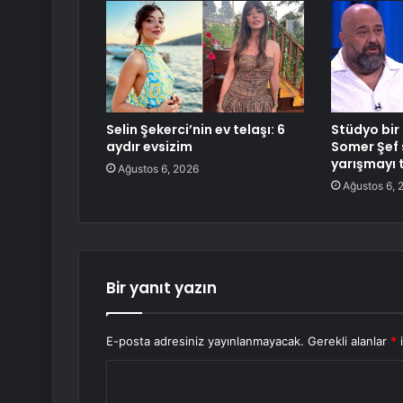
Selin Şekerci’nin ev telaşı: 6
Stüdyo bir 
aydır evsizim
Somer Şef 
yarışmayı t
Ağustos 6, 2026
Ağustos 6, 
Bir yanıt yazın
E-posta adresiniz yayınlanmayacak.
Gerekli alanlar
*
i
Y
o