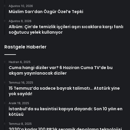
Ağustos 10, 2026
Müslim Sarı’dan Özgür Özel’e Tepki
Ağustos 9, 2026
Albüm: Çin’de temizlik işçileri aşırı sıcaklara karşı fanlı
soğutucu yelek kullanıyor
Rastgele Haberler
Haziran 6, 2025
Cuma hangi diziler var? 6 Haziran Cuma TV’de bu
akşam yayınlanacak diziler
Temmuz 16, 2025
15 Temmuz’da sadece bayrak talimatı… Atatürk yine
yok sayıldı!
Aralık 19, 2025
İstanbul’da su kesintisi kapıya dayandı: Son 10 yılın en
kötüsü
Temmuz 8, 2025
2030’a kadar 100 PB’lık seramik depolama teknolojisi