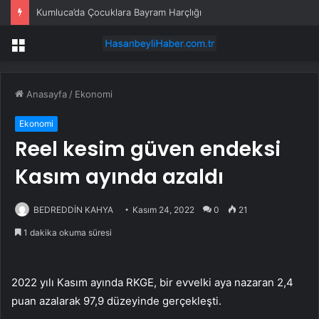
Kumluca’da Çocuklara Bayram Harçlığı
Menü
Anasayfa
/
Ekonomi
Ekonomi
Reel kesim güven endeksi
Kasım ayında azaldı
BEDREDDİN KAHYA
Kasım 24, 2022
0
21
1 dakika okuma süresi
2022 yılı Kasım ayında RKGE, bir evvelki aya nazaran 2,4
puan azalarak 97,9 düzeyinde gerçekleşti.