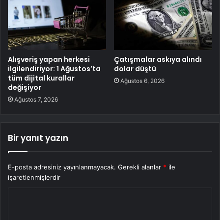
Alışveriş yapan herkesi
Çatışmalar askıya alındı
ilgilendiriyor: 1 Ağustos’ta
dolar düştü
tüm dijital kurallar
Ağustos 6, 2026
değişiyor
Ağustos 7, 2026
Bir yanıt yazın
E-posta adresiniz yayınlanmayacak.
Gerekli alanlar
*
ile
işaretlenmişlerdir
Y
o