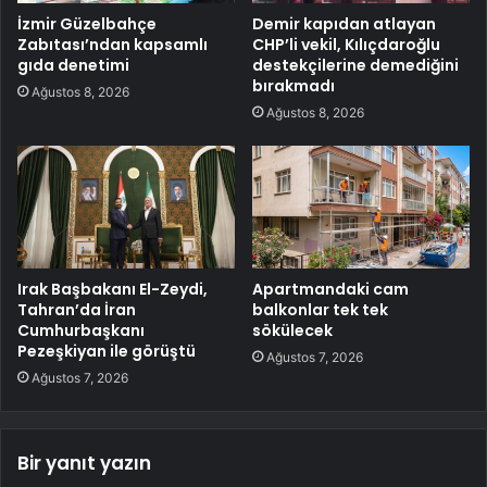
İzmir Güzelbahçe
Demir kapıdan atlayan
Zabıtası’ndan kapsamlı
CHP’li vekil, Kılıçdaroğlu
gıda denetimi
destekçilerine demediğini
bırakmadı
Ağustos 8, 2026
Ağustos 8, 2026
Irak Başbakanı El-Zeydi,
Apartmandaki cam
Tahran’da İran
balkonlar tek tek
Cumhurbaşkanı
sökülecek
Pezeşkiyan ile görüştü
Ağustos 7, 2026
Ağustos 7, 2026
Bir yanıt yazın