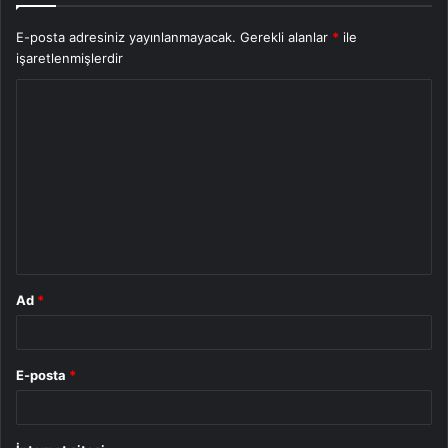
E-posta adresiniz yayınlanmayacak.
Gerekli alanlar
*
ile
işaretlenmişlerdir
Y
o
r
u
m
*
Ad
*
E-posta
*