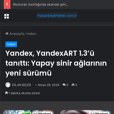
Restoran mutfağında skandal görüntü! Hamuru böyle hazırladılar
Menü
Anasayfa
/
Haber
Haber
Yandex, YandexART 1.3’ü
tanıttı: Yapay sinir ağlarının
yeni sürümü
DİLAN BİÇER
Nisan 26, 2024
0
0
1 dakika okuma süresi