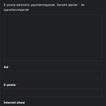
E-posta adresiniz yayınlanmayacak.
Gerekli alanlar
*
ile
işaretlenmişlerdir
Y
o
r
u
m
*
Ad
*
E-posta
*
İnternet sitesi