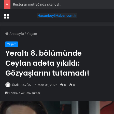
Restoran mutfağında skandal görüntü! Hamuru böyle hazırladılar
Menü
Anasayfa
/
Yaşam
Yaşam
Yeraltı 8. bölümünde
Ceylan adeta yıkıldı:
Gözyaşlarını tutamadı!
ÜMİT SAVĞA
Mart 31, 2026
0
0
1 dakika okuma süresi