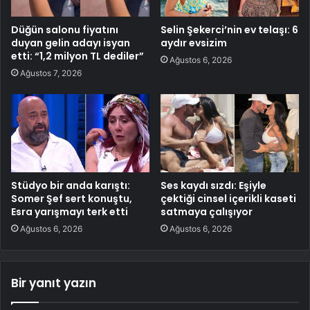
Düğün salonu fiyatını
Selin Şekerci’nin ev telaşı: 6
duyan gelin adayı isyan
aydır evsizim
etti: “1,2 milyon TL dediler”
Ağustos 6, 2026
Ağustos 7, 2026
Stüdyo bir anda karıştı:
Ses kaydı sızdı: Eşiyle
Somer Şef sert konuştu,
çektiği cinsel içerikli kaseti
Esra yarışmayı terk etti
satmaya çalışıyor
Ağustos 6, 2026
Ağustos 6, 2026
Bir yanıt yazın